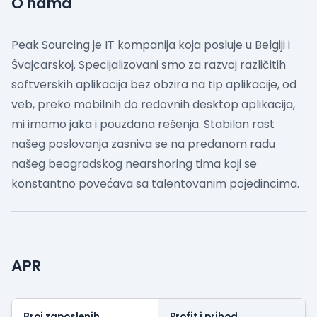
O nama
Peak Sourcing je IT kompanija koja posluje u Belgiji i
Švajcarskoj. Specijalizovani smo za razvoj različitih
softverskih aplikacija bez obzira na tip aplikacije, od
veb, preko mobilnih do redovnih desktop aplikacija,
mi imamo jaka i pouzdana rešenja. Stabilan rast
našeg poslovanja zasniva se na predanom radu
našeg beogradskog nearshoring tima koji se
konstantno povećava sa talentovanim pojedincima.
APR
Broj zaposlenih
Profit i prihod