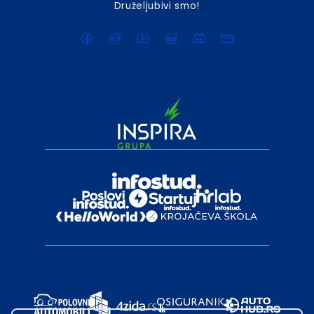
Druželjubivi smo!