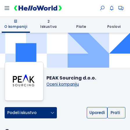
2
O kompaniji
Iskustva
Plate
Poslovi
PEAK Sourcing d.o.o.
Oceni kompaniju
Podeli iskustvo
Uporedi
Prati