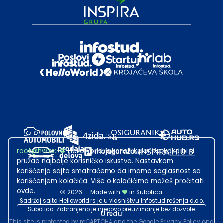
root@hw.rs
:~#
Helloworld.rs koristi kolačiće kako bi ti
pružao najbolje korisničko iskustvo. Nastavkom
korišćenja sajta smatraćemo da imamo saglasnost sa
korišćenjem kolačića. Više o kolačićima možeš pročitati
ovde
.
2026
·
Made with
in Subotica.
Sadržaj sajta Helloworld.rs je u vlasništvu Infostud rešenja d.o.o.
Subotica. Zabranjeno je njegovo preuzimanje bez dozvole.
U redu
This site is protected by reCAPTCHA and the Google
Privacy Policy
and