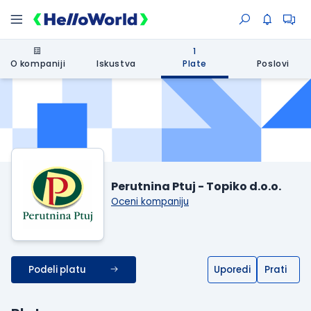
1
O kompaniji
Iskustva
Plate
Poslovi
Perutnina Ptuj - Topiko d.o.o.
Oceni kompaniju
Podeli platu
Uporedi
Prati