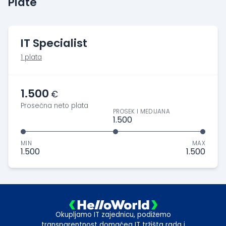
Plate
IT Specialist
1 plata
1.500
€
Prosečna neto plata
PROSEK I MEDIJANA
1.500
MIN
MAX
1.500
1.500
Okupljamo IT zajednicu, podižemo
transparentnost domaćeg IT tržišta rada i