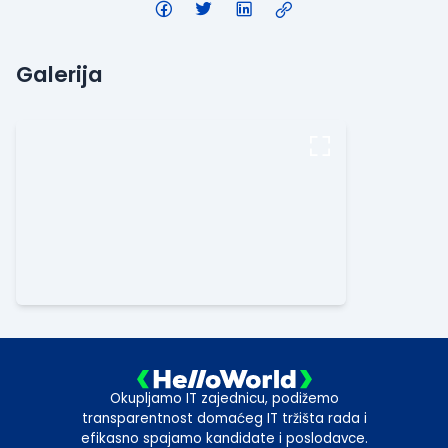
Galerija
Okupljamo IT zajednicu, podižemo
transparentnost domaćeg IT tržišta rada i
efikasno spajamo kandidate i poslodavce.