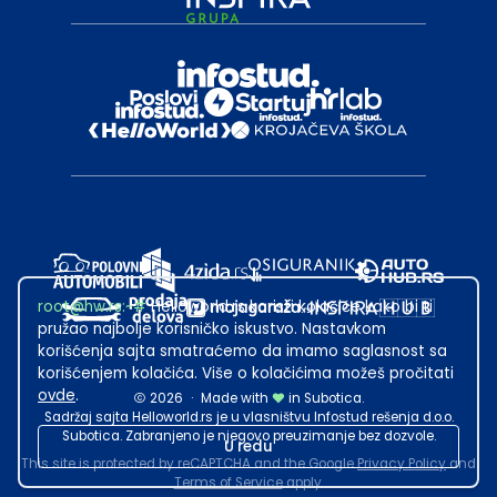
root@hw.rs
:~#
Helloworld.rs koristi kolačiće kako bi ti
pružao najbolje korisničko iskustvo. Nastavkom
korišćenja sajta smatraćemo da imamo saglasnost sa
korišćenjem kolačića. Više o kolačićima možeš pročitati
ovde
.
2026
·
Made with
in Subotica.
Sadržaj sajta Helloworld.rs je u vlasništvu Infostud rešenja d.o.o.
Subotica. Zabranjeno je njegovo preuzimanje bez dozvole.
U redu
This site is protected by reCAPTCHA and the Google
Privacy Policy
and
Terms of Service
apply.