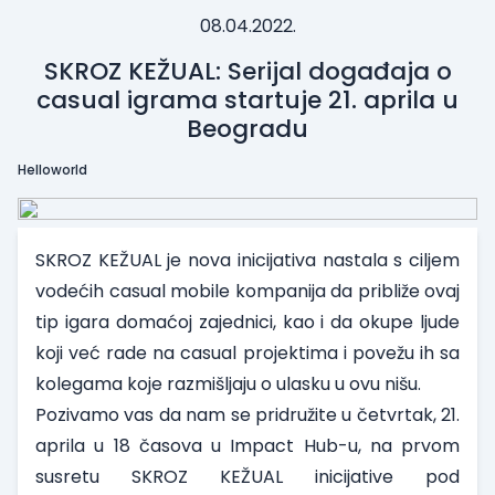
08.04.2022.
SKROZ KEŽUAL: Serijal događaja o
casual igrama startuje 21. aprila u
Beogradu
Helloworld
SKROZ KEŽUAL je nova inicijativa nastala s ciljem
vodećih casual mobile kompanija da približe ovaj
tip igara domaćoj zajednici, kao i da okupe ljude
koji već rade na casual projektima i povežu ih sa
kolegama koje razmišljaju o ulasku u ovu nišu.
Pozivamo vas da nam se pridružite u
četvrtak, 21.
aprila u 18 časova
u Impact Hub-u, na prvom
susretu SKROZ KEŽUAL inicijative pod