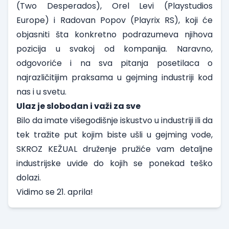
(Two Desperados), Orel Levi (Playstudios
Europe) i Radovan Popov (Playrix RS), koji će
objasniti šta konkretno podrazumeva njihova
pozicija u svakoj od kompanija. Naravno,
odgovoriće i na sva pitanja posetilaca o
najrazličitijim praksama u gejming industriji kod
nas i u svetu.
Ulaz je slobodan i važi za sve
Bilo da imate višegodišnje iskustvo u industriji ili da
tek tražite put kojim biste ušli u gejming vode,
SKROZ KEŽUAL druženje pružiće vam detaljne
industrijske uvide do kojih se ponekad teško
dolazi.
Vidimo se 21. aprila!