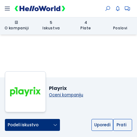
5
4
O kompaniji
Iskustva
Plate
Poslovi
Playrix
Oceni kompaniju
Podeli iskustvo
Uporedi
Prati