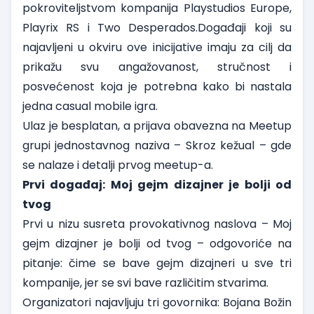
pokroviteljstvom kompanija Playstudios Europe,
Playrix RS i Two Desperados.Događaji koji su
najavljeni u okviru ove inicijative imaju za cilj da
prikažu svu angažovanost, stručnost i
posvećenost koja je potrebna kako bi nastala
jedna casual mobile igra.
Ulaz je besplatan, a prijava obavezna na
Meetup
grupi
jednostavnog naziva – Skroz kežual – gde
se nalaze i detalji prvog meetup-a.
Prvi događaj: Moj gejm dizajner je bolji od
tvog
Prvi u nizu susreta provokativnog naslova – Moj
gejm dizajner je bolji od tvog – odgovoriće na
pitanje: čime se bave gejm dizajneri u sve tri
kompanije, jer se svi bave različitim stvarima.
Organizatori najavljuju tri govornika: Bojana Božin