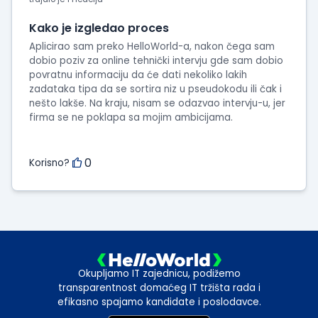
intervjua
Kako je izgledao proces
Aplicirao sam preko HelloWorld-a, nakon čega sam
dobio poziv za online tehnički intervju gde sam dobio
povratnu informaciju da će dati nekoliko lakih
zadataka tipa da se sortira niz u pseudokodu ili čak i
nešto lakše. Na kraju, nisam se odazvao intervju-u, jer
firma se ne poklapa sa mojim ambicijama.
0
Korisno?
Okupljamo IT zajednicu, podižemo
transparentnost domaćeg IT tržišta rada i
efikasno spajamo kandidate i poslodavce.