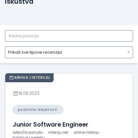
Iskustva
Prikaži sve tipove recenzija
Prikaži
sve
tipove
ARHIVA | INTERVJU
recenzija
Prikaži
16.06.2023
iskustva
o
radu
pozitivno iskustvo
Prikaži
Junior Software Engineer
utiske
sa
odbio/la ponudu
intervju lak
online intervju
trajalo je 1 nedelju