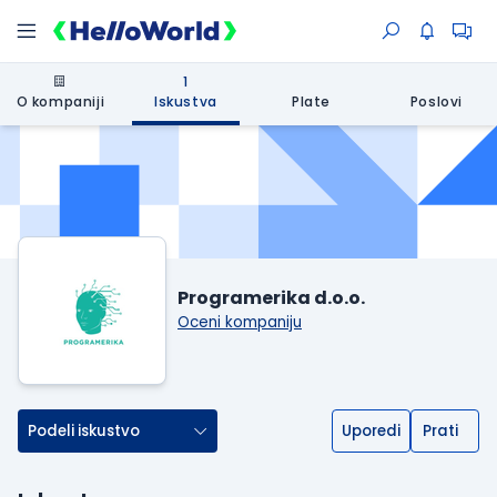
1
O kompaniji
Iskustva
Plate
Poslovi
Programerika d.o.o.
Oceni kompaniju
Podeli iskustvo
Uporedi
Prati