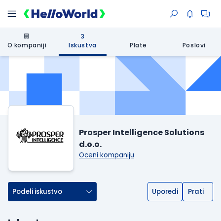
3
O kompaniji
Iskustva
Plate
Poslovi
Prosper Intelligence Solutions
d.o.o.
Oceni kompaniju
Podeli iskustvo
Uporedi
Prati