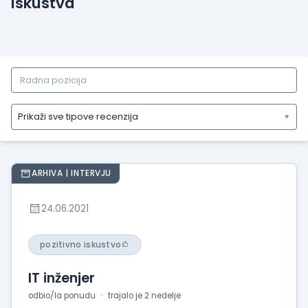
Iskustva
Prikaži sve tipove recenzija
Prikaži
sve
tipove
ARHIVA | INTERVJU
recenzija
Prikaži
24.06.2021
iskustva
o
radu
pozitivno iskustvo
Prikaži
IT inženjer
utiske
sa
odbio/la ponudu
trajalo je 2 nedelje