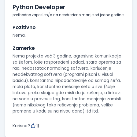
Python Developer
prethodno zaposlen/a na neodređeno manje od jedne godine
Pozitivno
Nema.
Zamerke
Nema projekta već 3 godine, agresivna komunikacija
sa šefom, loše raspoređeni zadaci, stara oprema za
rad, nedostatak normalnog softvera, korišćenje
neadekvatnog softvera (programi pisani u visual
basicu), konstantno nipodaštavanje od samog šefa,
mala plata, konstantno mešanje šefa u sve (šalje
linkove preko skajpa gde misli da je rešenje, a linkovi
ne vode u pravcu istog, konstantno menjanje zamisli
(nema nikakvog toka rešavanja problema, velike
promene u kodu su na nivou dana) itd itd.
11
Korisno?