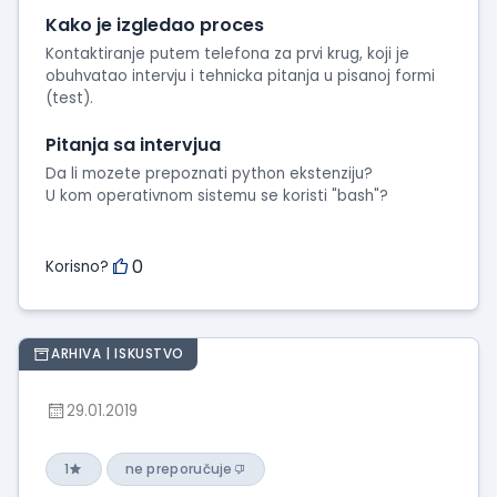
intervjua
Kako je izgledao proces
Kontaktiranje putem telefona za prvi krug, koji je
obuhvatao intervju i tehnicka pitanja u pisanoj formi
(test).
Pitanja sa intervjua
Da li mozete prepoznati python ekstenziju?
U kom operativnom sistemu se koristi "bash"?
0
Korisno?
ARHIVA | ISKUSTVO
29.01.2019
1
ne preporučuje