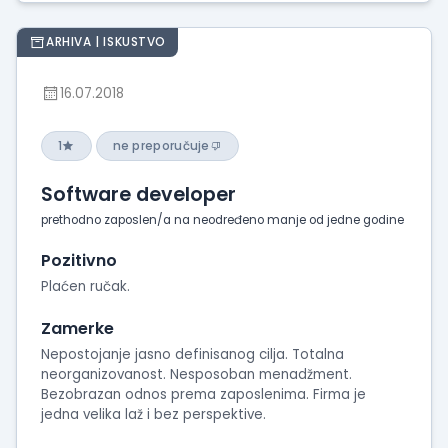
ARHIVA | ISKUSTVO
16.07.2018
1
ne preporučuje
Software developer
prethodno zaposlen/a na neodređeno manje od jedne godine
Pozitivno
Plaćen ručak.
Zamerke
Nepostojanje jasno definisanog cilja. Totalna
neorganizovanost. Nesposoban menadžment.
Bezobrazan odnos prema zaposlenima. Firma je
jedna velika laž i bez perspektive.