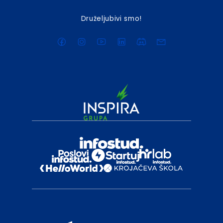
Druželjubivi smo!