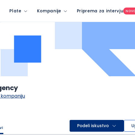
Plate
Kompanije
Priprema za intervju
NOV
gency
 kompaniju
Podeli iskustvo
U
vi