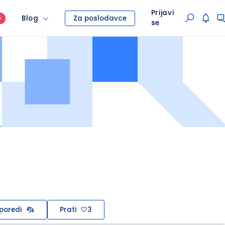
Prijavi
Blog
Za poslodavce
O
se
poredi
Prati
3