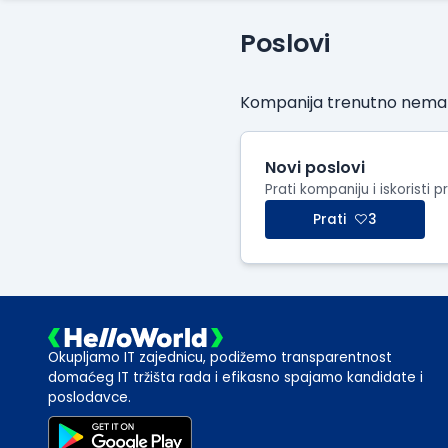
Poslovi
Kompanija trenutno nema o
Novi poslovi
Prati kompaniju i iskoristi p
Prati
3
Okupljamo IT zajednicu, podižemo transparentnost
domaćeg IT tržišta rada i efikasno spajamo kandidate i
poslodavce.