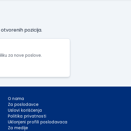
tvorenih pozicija.
riliku za nove poslove.
O nama
Za poslodavce
Uslovi korišćenja
Politika privatnosti
Uklonjeni profili poslodavaca
Za medije