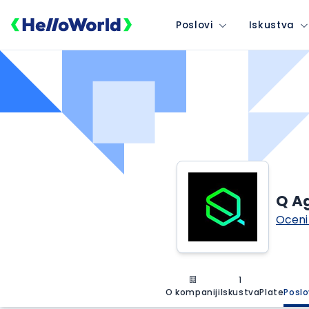
Poslovi
Iskustva
Q A
Oceni
1
O kompaniji
Iskustva
Plate
Poslo