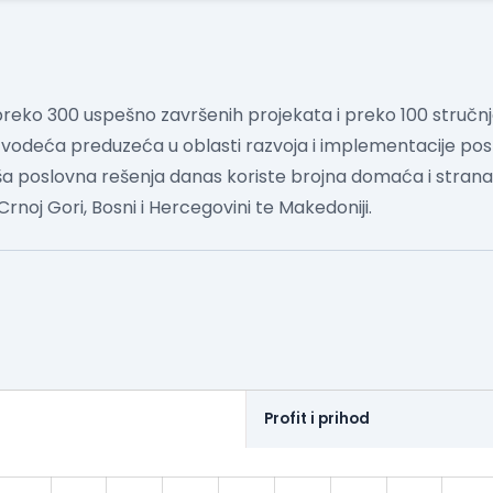
reko 300 uspešno završenih projekata i preko 100 stručnjaka
odeća preduzeća u oblasti razvoja i implementacije po
a poslovna rešenja danas koriste brojna domaća i stran
i, Crnoj Gori, Bosni i Hercegovini te Makedoniji.
Profit i prihod