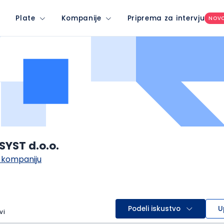
Plate
Kompanije
Priprema za intervju
NOV
SYST d.o.o.
 kompaniju
Podeli iskustvo
U
vi