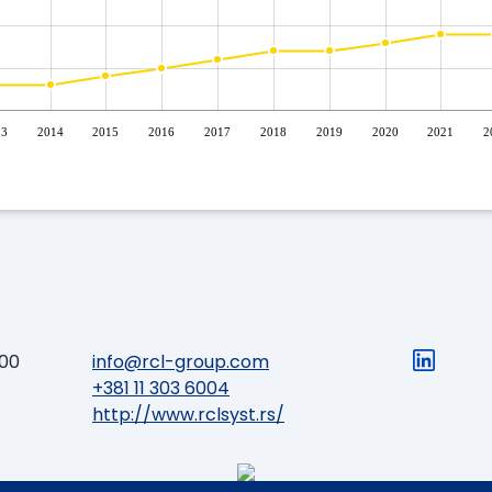
13
2014
2015
2016
2017
2018
2019
2020
2021
2
000
info@rcl-group.com
+381 11 303 6004
http://www.rclsyst.rs/