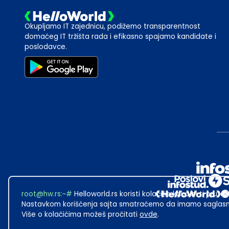
Okupljamo IT zajednicu, podižemo transparentnost
domaćeg IT tržišta rada i efikasno spajamo kandidate i
poslodavce.
root@hw.rs
:~#
Helloworld.rs koristi kolačiće kako bi ti pružao
Nastavkom korišćenja sajta smatraćemo da imamo saglasno
Više o kolačićima možeš pročitati
ovde
.