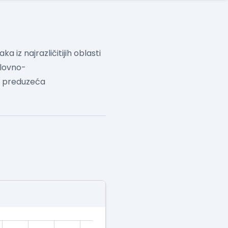
 iz najrazličitijih oblasti
slovno-
a preduzeća