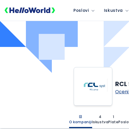
Poslovi
Iskustva
RCL 
Oceni
4
1
O kompaniji
Iskustva
Plate
Poslo