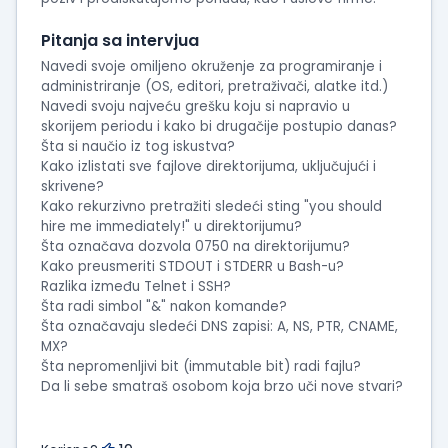
Pitanja sa intervjua
Navedi svoje omiljeno okruženje za programiranje i
administriranje (OS, editori, pretraživači, alatke itd.)
Navedi svoju najveću grešku koju si napravio u
skorijem periodu i kako bi drugačije postupio danas?
Šta si naučio iz tog iskustva?
Kako izlistati sve fajlove direktorijuma, uključujući i
skrivene?
Kako rekurzivno pretražiti sledeći sting "you should
hire me immediately!" u direktorijumu?
Šta označava dozvola 0750 na direktorijumu?
Kako preusmeriti STDOUT i STDERR u Bash-u?
Razlika između Telnet i SSH?
Šta radi simbol "&" nakon komande?
Šta označavaju sledeći DNS zapisi: A, NS, PTR, CNAME,
MX?
Šta nepromenljivi bit (immutable bit) radi fajlu?
Da li sebe smatraš osobom koja brzo uči nove stvari?