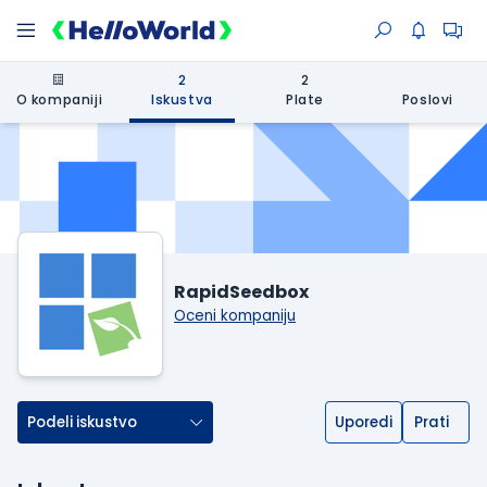
2
2
O kompaniji
Iskustva
Plate
Poslovi
RapidSeedbox
Oceni kompaniju
Podeli iskustvo
Uporedi
Prati