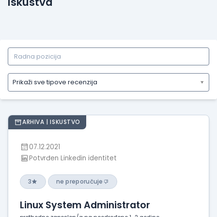
Iskustva
Prikaži sve tipove recenzija
Prikaži
sve
tipove
ARHIVA | ISKUSTVO
recenzija
Prikaži
07.12.2021
iskustva
Potvrđen Linkedin identitet
o
radu
3
ne preporučuje
Prikaži
utiske
Linux System Administrator
sa