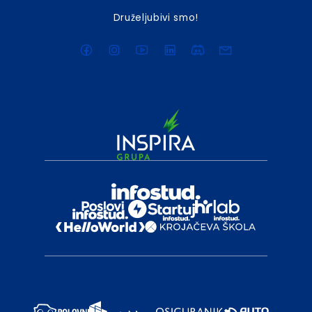
Druželjubivi smo!