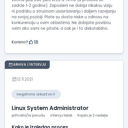
zadrže 1-2 godine). Zaposleni ne dobija nikakvu viziju
ni podršku o stručnom usavršavanju i daljem razvijanju
na svojoj poziciji. Plate su dosta niske u odnosu na
konkurenciju u ovim oblastima. Ne dobijate povišicu
osim ako sami ne pitate, a čak je i to diskutabilno.
18
Korisno?
ARHIVA | INTERVJU
12.11.2021
negativno iskustvo
Linux System Administrator
prihvatio/la ponudu
intervju težak
trajalo je 2 nedelje
Kako je izgledao proces