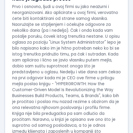
Prvo i osnovno, ljudi u ovoj firmi su jako neažurni i
neorganizovani. Ako aplicirate u ovoj firmi, verovatno
ćete biti kontaktirani od strane samog vlasnika.
Naoružajte se strpljenjem i očekujte odgovore za
nekoliko dana (pa i nedelja). Čak i onda kada vam
pošalje poruku, čovek istog trenutka nestane. U opisu
oglasa za poziciju "Linux System Administrator" lepo je
bilo napisano kako im je hitno potreban neko ko bi se
istog trenutka pridružio timu, pa čak i sutradan. Kada
sam aplicirao i lično se javio vlasniku putem mejla,
dobio sam suštu suprotnost onoga što je
predstavljeno u oglasu. Nedelju i više dana sam čekao
na prvi odgovor kada mi je CEO ove firme u prilogu
mejla poslao knjigu - "HYPERGROWTH: How the
Customer-Driven Model Is Revolutionizing the Way
Businesses Build Products, Teams, & Brands", kako bih
je pročitao i poslao mu nazad rezime s obzirom da je
ona relevatna njihovom poslovanju i profilu firme.
Knjiga nije bila predugačka pa sam odlučio da
pročitam. Naravno, u knjizi je opisano sve ono što je
suprotno od samog poslodavca, a to je odnos
između klijenata i zaposlenih u kompaniji što