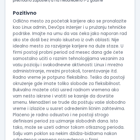
intervjua
prethodno zaposlen/a na neodređeno 1-2 godine
Pozitivno
Odlično mesto za početak karijere ako se pronalazite
kao Linux admin, DevOps inženjer i u pružanju tehničke
podrške. Imajte na umu da vas čeka jako naporan rad
ako ste došli bez imalo iskustva iz ovih oblasti. Nije
idealno mesto za razvijanje karijere na duže staze. U
firmi postoji probni period od mesec dana gde ćete
samostalno učiti o raznim tehnologijama vezanim za
vašu poziciju i svakodnevne aktivnosti: Linux i mrežno
administriranje, mrežni protokoli, torentovanje itd.
Radno vreme je potpuno fleksibilno. Teško da postoji
okruženje gde imate toliko slobode za fleksibilnost.
Bukvalno možete otići usred radnom vremena ako
vam nešto iskrsne i vratiti se kasnije da dovršite
smenu. Menadžeri se trude da poštuju vaše slobodno
vreme i izlaziče u susret određenim ličnim zahtevima.
Plaćeno je radno odsustvo i ne postoji strogo
definisani period za uzimanje slobodnih dana. Isto
tako, može se uzeti odmor tokom otkaznog perioda.
Šalju vam poklon sa nekim džidža-bidžama nakon
određenog vremena provedenog u firmi.