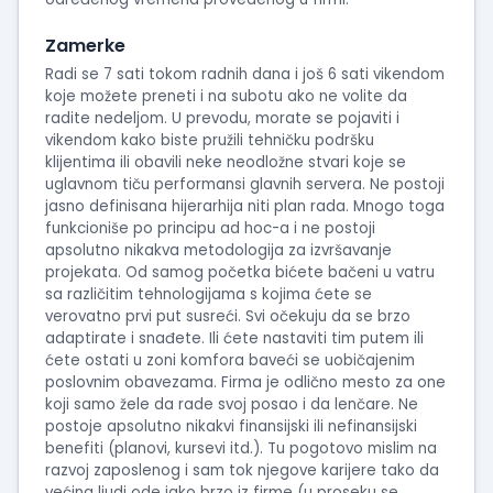
Zamerke
Radi se 7 sati tokom radnih dana i još 6 sati vikendom
koje možete preneti i na subotu ako ne volite da
radite nedeljom. U prevodu, morate se pojaviti i
vikendom kako biste pružili tehničku podršku
klijentima ili obavili neke neodložne stvari koje se
uglavnom tiču performansi glavnih servera. Ne postoji
jasno definisana hijerarhija niti plan rada. Mnogo toga
funkcioniše po principu ad hoc-a i ne postoji
apsolutno nikakva metodologija za izvršavanje
projekata. Od samog početka bićete bačeni u vatru
sa različitim tehnologijama s kojima ćete se
verovatno prvi put susreći. Svi očekuju da se brzo
adaptirate i snađete. Ili ćete nastaviti tim putem ili
ćete ostati u zoni komfora baveći se uobičajenim
poslovnim obavezama. Firma je odlično mesto za one
koji samo žele da rade svoj posao i da lenčare. Ne
postoje apsolutno nikakvi finansijski ili nefinansijski
benefiti (planovi, kursevi itd.). Tu pogotovo mislim na
razvoj zaposlenog i sam tok njegove karijere tako da
većina ljudi ode jako brzo iz firme (u proseku se