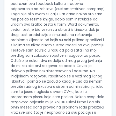
podrazumeva feedback kulturu i redovno
odgovaranje na zahteve (customer-driven company).
Toga nije bilo ovom slučaju. Par dana nakon što sam
mu poslao rezime knjige, dobio sam instrukcije da
uradim dva kratka testa u formi Word dokumenta.
Jedan test je bio vezan za oblasti iz Linux-a, dok je
drugi test predstavljao simulaciju na rešavanje
problema klijenata od kojih su neki prilično specifični i
s kojima se nikad nisam susreo radeći na ovoj poziciju.
Testove sam završio u roku od pola sata i na moj
predlog sam zakazao sopstveni razgovor za posao.
Odlučio je nakon dve nedelje od mog prvog javljanja
da mi zakaže prvi razgovor za posao. Čovek je
delovao prilično nezainteresovano i odsutno. Na
inicijalnom razgovoru raspitivao se u vezi mog ličnog
iskustva i pomalo se začudio kada je čuo da nemam
previše radnog iskustva u sistem administriranju, iako
sam to jasno naglasio u svom CV-ju, kao i u
propratnom pismu koje sam poslao. Nakon ovog dela
razgovora objasnio mi je koji su uslovi firme i da bih
prvih mesec dana proveo na probnom radu prolazeći
kroz sve ono što je neophodno za ovu poziciju i u