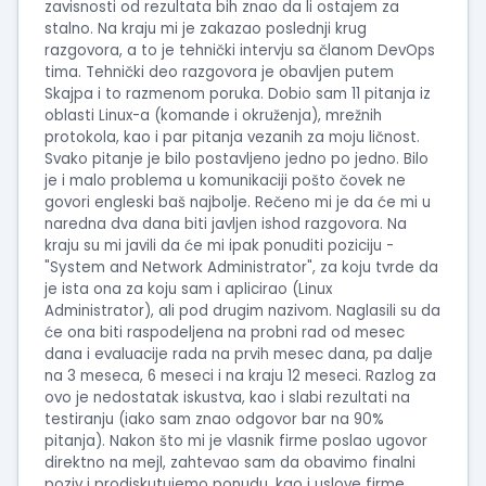
zavisnosti od rezultata bih znao da li ostajem za
stalno. Na kraju mi je zakazao poslednji krug
razgovora, a to je tehnički intervju sa članom DevOps
tima. Tehnički deo razgovora je obavljen putem
Skajpa i to razmenom poruka. Dobio sam 11 pitanja iz
oblasti Linux-a (komande i okruženja), mrežnih
protokola, kao i par pitanja vezanih za moju ličnost.
Svako pitanje je bilo postavljeno jedno po jedno. Bilo
je i malo problema u komunikaciji pošto čovek ne
govori engleski baš najbolje. Rečeno mi je da će mi u
naredna dva dana biti javljen ishod razgovora. Na
kraju su mi javili da će mi ipak ponuditi poziciju -
"System and Network Administrator", za koju tvrde da
je ista ona za koju sam i aplicirao (Linux
Administrator), ali pod drugim nazivom. Naglasili su da
će ona biti raspodeljena na probni rad od mesec
dana i evaluacije rada na prvih mesec dana, pa dalje
na 3 meseca, 6 meseci i na kraju 12 meseci. Razlog za
ovo je nedostatak iskustva, kao i slabi rezultati na
testiranju (iako sam znao odgovor bar na 90%
pitanja). Nakon što mi je vlasnik firme poslao ugovor
direktno na mejl, zahtevao sam da obavimo finalni
poziv i prodiskutujemo ponudu, kao i uslove firme.