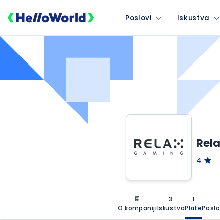
Poslovi
Iskustva
Rel
4
3
1
O kompaniji
Iskustva
Plate
Poslo