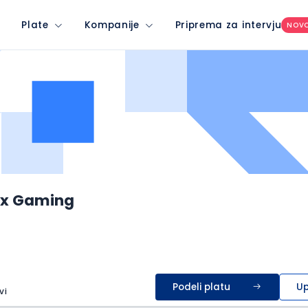
Plate
Kompanije
Priprema za intervju
NOV
ax Gaming
Podeli platu
Up
vi