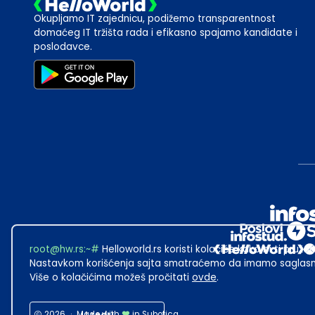
Okupljamo IT zajednicu, podižemo transparentnost
domaćeg IT tržišta rada i efikasno spajamo kandidate i
poslodavce.
root@hw.rs
:~#
Helloworld.rs koristi kolačiće kako bi ti pružao
Nastavkom korišćenja sajta smatraćemo da imamo saglasno
Više o kolačićima možeš pročitati
ovde
.
2026
·
Made with
in Subotica.