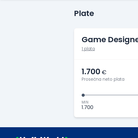
Plate
Game Design
1 plata
1.700
€
Prosečna neto plata
MIN
1.700