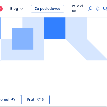
Prijavi
Blog
Za poslodavce
O
se
oredi
Prati
19