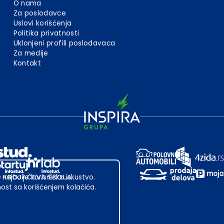
O nama
Za poslodavce
Uslovi korišćenja
Politika privatnosti
Uklonjeni profili poslodavaca
Za medije
Kontakt
 najbolje korisničko iskustvo.
st sa korišćenjem kolačića.