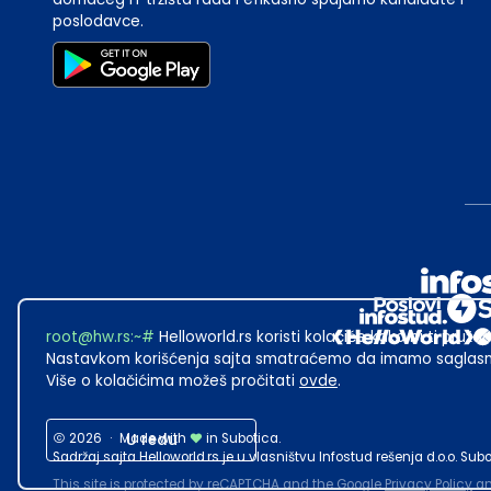
poslodavce.
root@hw.rs
:~#
Helloworld.rs koristi kolačiće kako bi ti pružao
Nastavkom korišćenja sajta smatraćemo da imamo saglasno
Više o kolačićima možeš pročitati
ovde
.
2026
·
Made with
U redu
in Subotica.
Sadržaj sajta Helloworld.rs je u vlasništvu Infostud rešenja d.o.o. S
This site is protected by reCAPTCHA and the Google
Privacy Policy
a