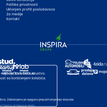
Politika privatnosti
Uklonjeni profili poslodavaca
Za medije
Kontakt
 najbolje korisničko iskustvo.
st sa korišćenjem kolačića.
ubotica. Zabranjeno je njegovo preuzimanje bez dozvole.
nd
Terms of Service
apply.