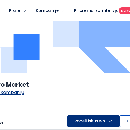
Plate
Kompanije
Priprema za intervju
NOV
ro Market
 kompaniju
Podeli iskustvo
U
vi