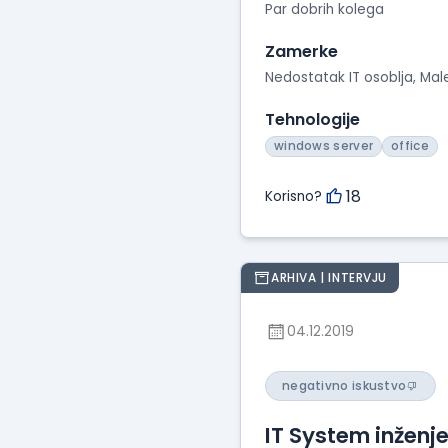
Par dobrih kolega
Zamerke
Nedostatak IT osoblja, Mal
Tehnologije
windows server
office
18
Korisno?
ARHIVA | INTERVJU
04.12.2019
negativno iskustvo
IT System inženje