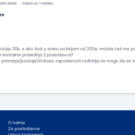
 jako težak
trajalo je 1 nedelju
es
ziciju 30k, a ako živiš u stanu sa kirijom od 200e, možda ćeš me p
te kontakte poslednja 2 poslodavca?
ko primanja/pozicije/statusa zaposlenosti roditelja ne mogu da se 
O nama
Za poslodavce
Uslovi korišćenja