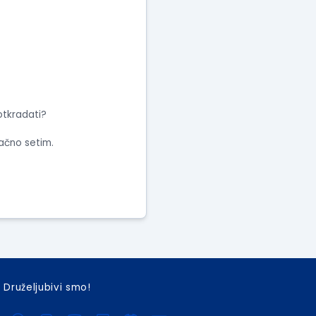
otkradati?
tačno setim.
Druželjubivi smo!