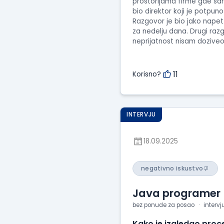
prostorijama firme gde sam
bio direktor koji je potpu
Razgovor je bio jako napet
za nedelju dana. Drugi raz
neprijatnost nisam doziveo
11
Korisno?
INTERVJU
18.09.2025
negativno iskustvo
Java programer
bez ponude za posao
interv
Kako je izgledao proc