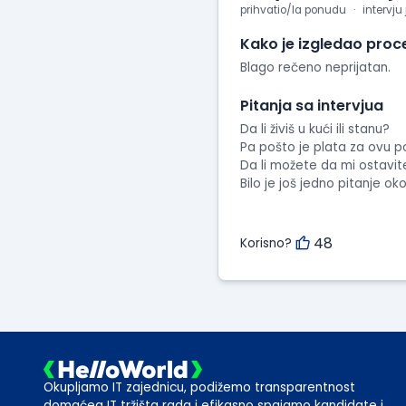
prihvatio/la ponudu
intervju
Kako je izgledao proc
Blago rečeno neprijatan.
Pitanja sa intervjua
Da li živiš u kući ili stanu?
Pa pošto je plata za ovu po
Da li možete da mi ostavi
Bilo je još jedno pitanje o
48
Korisno?
Okupljamo IT zajednicu, podižemo transparentnost
domaćeg IT tržišta rada i efikasno spajamo kandidate i