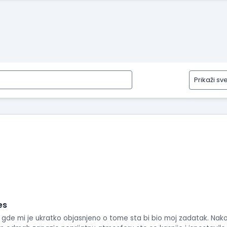
Prikaži sv
Prikaži
sve
tipove
recenzija
Prikaži
iskustva
o
radu
Prikaži
utiske
es
sa
iv gde mi je ukratko objasnjeno o tome sta bi bio moj zadatak. Na
intervjua