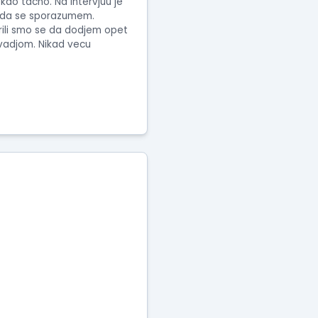
kao tacno. Na intervjuu je
ao da se sporazumem.
orili smo se da dodjem opet
svadjom. Nikad vecu