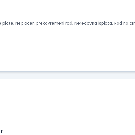
e plate, Neplacen prekovremeni rad, Neredovna isplata, Rad na cr
r