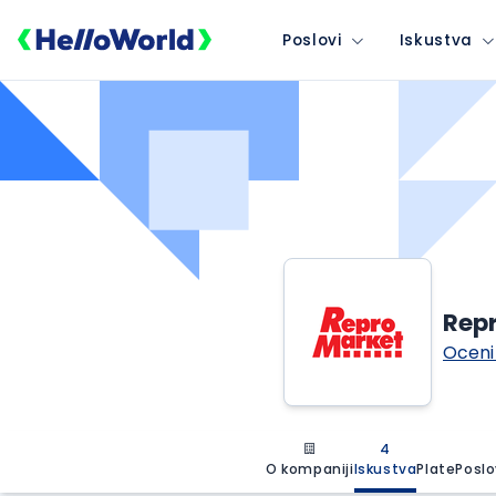
Poslovi
Iskustva
Rep
Oceni
4
O kompaniji
Iskustva
Plate
Poslo