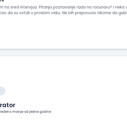
m na sred intervjua. Pitanja poznavanje rada na racunaru? I neka vr
 Kao da su ostali u proslom veku. Ne bih preporucio nikome da gu
rator
ređeno manje od jedne godine