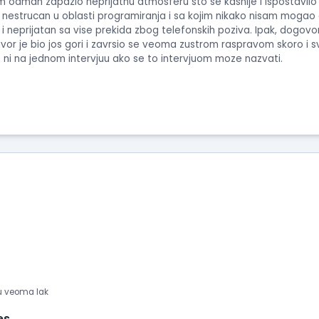
 odmah zapazio neprijatnu atmosferu sto se kasnije i ispostavilo 
no nestrucan u oblasti programiranja i sa kojim nikako nisam mog
 i neprijatan sa vise prekida zbog telefonskih poziva. Ipak, dogov
gvor je bio jos gori i zavrsio se veoma zustrom raspravom skoro i 
 ni na jednom intervjuu ako se to intervjuom moze nazvati.
ju veoma lak
es