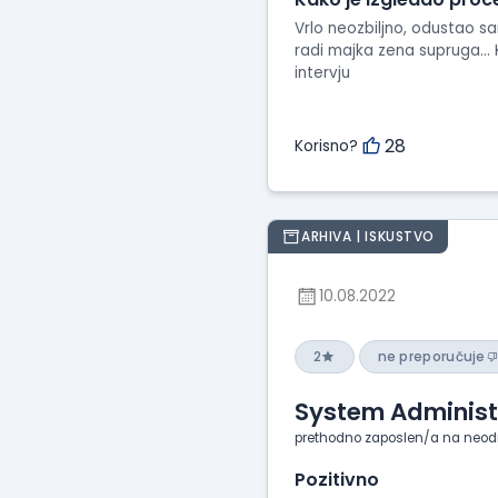
Vrlo neozbiljno, odustao sa
radi majka zena supruga...
intervju
28
Korisno?
ARHIVA | ISKUSTVO
10.08.2022
2
ne preporučuje
System Administ
prethodno zaposlen/a na neod
Pozitivno