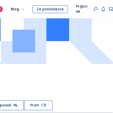
Prijavi
Blog
Za poslodavce
O
se
poredi
Prati
5