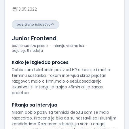
13.05.2022
pozitivno iskustvo
Junior Frontend
bez ponude za posao
intervju veoma lak
trajalo je 5 nedelja
Kako je izgledao proces
Dobio sam telefonski poziv od HR a kasnije i mail o
terminu sastanka. Tokom intervjua skroz prijatan
razgovor, malo o firmi,malo o sebi,dosadasnja
iskustva i sl. Intervju je trajao 45min ali je zacas
proleteo.
Pitanja sa intervjua
Nisam dobio poziv za tehnicki deo,tu sam se malo
razocarao. Procena je bila da su nastavili sa iskusnijim
kandidatima. Razumem situaciju,ja sam u drugoj