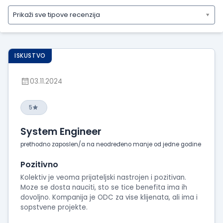
Prikaži sve tipove recenzija
Prikaži
sve
tipove
ISKUSTVO
recenzija
Prikaži
03.11.2024
iskustva
o
radu
5
Prikaži
System Engineer
utiske
sa
prethodno zaposlen/a na neodređeno manje od jedne godine
intervjua
Pozitivno
Kolektiv je veoma prijateljski nastrojen i pozitivan.
Moze se dosta nauciti, sto se tice benefita ima ih
dovoljno. Kompanija je ODC za vise klijenata, ali ima i
sopstvene projekte.