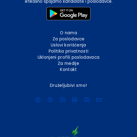
efikasno spajamo kandidate i poslodavce.
O nama
Za poslodavce
Uslovi korišćenja
Politika privatnosti
Uklonjeni profili poslodavaca
Za medije
Kontakt
Druželjubivi smo!