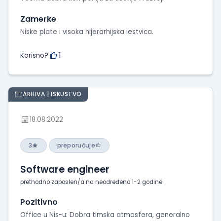
Zamerke
Niske plate i visoka hijerarhijska lestvica.
1
Korisno?
ARHIVA | ISKUSTVO
18.08.2022
3
preporučuje
Software engineer
prethodno zaposlen/a na neodređeno 1-2 godine
Pozitivno
Office u Nis-u: Dobra timska atmosfera, generalno