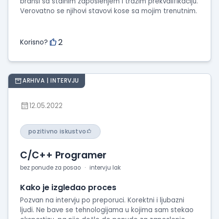
bransi sa stalnim zaposlenjem i trazim prekvalifikaciju.
Verovatno se njihovi stavovi kose sa mojim trenutnim.
2
Korisno?
ARHIVA | INTERVJU
12.05.2022
pozitivno iskustvo
C/C++ Programer
bez ponude za posao
intervju lak
Kako je izgledao proces
Pozvan na intervju po preporuci. Korektni i ljubazni
ljudi. Ne bave se tehnologijama u kojima sam stekao