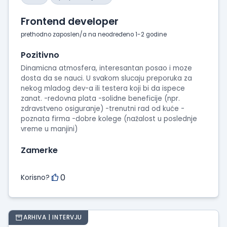
Frontend developer
prethodno zaposlen/a na neodređeno 1-2 godine
Pozitivno
Dinamicna atmosfera, interesantan posao i moze
dosta da se nauci. U svakom slucaju preporuka za
nekog mladog dev-a ili testera koji bi da ispece
zanat. -redovna plata -solidne beneficije (npr.
zdravstveno osiguranje) -trenutni rad od kuće -
poznata firma -dobre kolege (nažalost u poslednje
vreme u manjini)
Zamerke
0
Korisno?
ARHIVA | INTERVJU