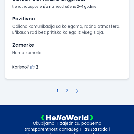
trenutno zaposlen/a na neodređeno 2-4 godine
Pozitivno
Odlicna komunikacija sa kolegama, radna atmosfera.
Efikasan rad bez pritiska kolega iz viseg sloja.
Zamerke
Nema zamerki
3
Korisno?
1
2
Okupljamo IT zajednicu, podižemo
transparentnost domaćeg IT tržišta rada i