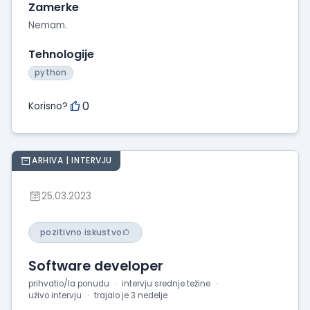
Zamerke
Nemam.
Tehnologije
python
0
Korisno?
ARHIVA | INTERVJU
25.03.2023
pozitivno iskustvo
Software developer
prihvatio/la ponudu
intervju srednje težine
uživo intervju
trajalo je 3 nedelje