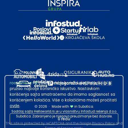
root@hw.rs
:~#
Helloworld.rs koristi kolačiće kako bi ti
pružao najbolje korisničko iskustvo. Nastavkom
korišćenja sajta smatraćemo da imamo saglasnost sa
korišćenjem kolačića. Više o kolačićima možeš pročitati
ovde
.
2026
·
Made with
in Subotica.
Sadržaj sajta Helloworld.rs je u vlasništvu Infostud rešenja d.o.o.
Subotica. Zabranjeno je njegovo preuzimanje bez dozvole.
U redu
This site is protected by reCAPTCHA and the Google
Privacy Policy
and