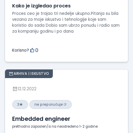
Kako je izgledao proces
Proces ceo je trajao tri nedelje ukupno.Pitanja su bila
vezana za moje iskustvo i tehnologije koje sam
koristio do sada Dobio sam ubrzo ponudu i radio sam
za kompaniju godinu i po dana
0
Korisno?
ARHIVA | ISKUSTVO
12.12.2022
3
ne preporučuje
Embedded engineer
prethodno zaposlen/a na neodređeno 1-2 godine