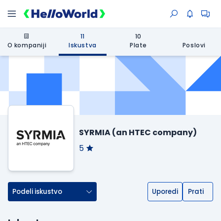
11
10
O kompaniji
Iskustva
Plate
Poslovi
SYRMIA (an HTEC company)
5
Podeli iskustvo
Uporedi
Prati