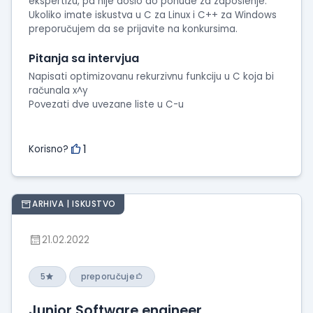
ekspertizu, pa nije došlo do ponude za zaposlenje.
Ukoliko imate iskustva u C za Linux i C++ za Windows
preporučujem da se prijavite na konkursima.
Pitanja sa intervjua
Napisati optimizovanu rekurzivnu funkciju u C koja bi
računala x^y
Povezati dve uvezane liste u C-u
1
Korisno?
ARHIVA | ISKUSTVO
21.02.2022
5
preporučuje
Junior Software engineer