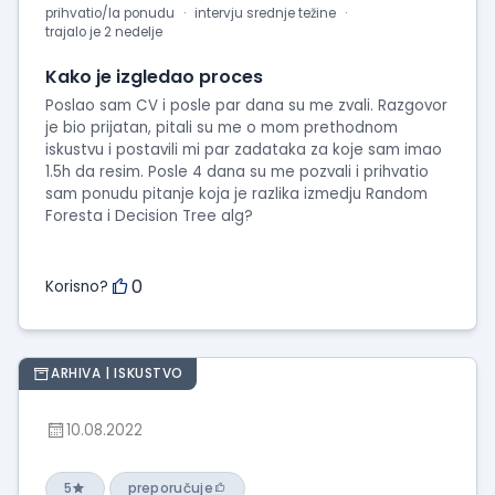
prihvatio/la ponudu
intervju srednje težine
trajalo je 2 nedelje
Kako je izgledao proces
Poslao sam CV i posle par dana su me zvali. Razgovor
je bio prijatan, pitali su me o mom prethodnom
iskustvu i postavili mi par zadataka za koje sam imao
1.5h da resim. Posle 4 dana su me pozvali i prihvatio
sam ponudu pitanje koja je razlika izmedju Random
Foresta i Decision Tree alg?
0
Korisno?
ARHIVA | ISKUSTVO
10.08.2022
5
preporučuje