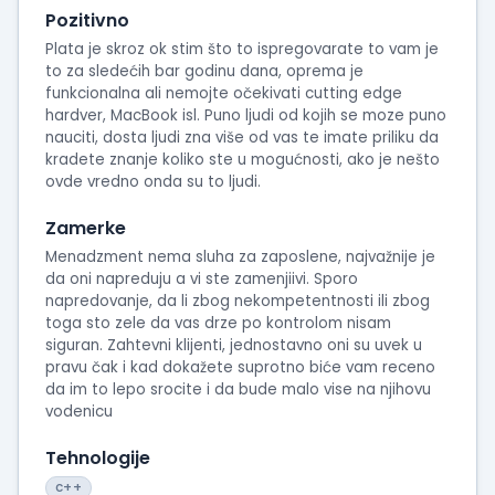
Pozitivno
Plata je skroz ok stim što to ispregovarate to vam je
to za sledećih bar godinu dana, oprema je
funkcionalna ali nemojte očekivati cutting edge
hardver, MacBook isl. Puno ljudi od kojih se moze puno
nauciti, dosta ljudi zna više od vas te imate priliku da
kradete znanje koliko ste u mogućnosti, ako je nešto
ovde vredno onda su to ljudi.
Zamerke
Menadzment nema sluha za zaposlene, najvažnije je
da oni napreduju a vi ste zamenjiivi. Sporo
napredovanje, da li zbog nekompetentnosti ili zbog
toga sto zele da vas drze po kontrolom nisam
siguran. Zahtevni klijenti, jednostavno oni su uvek u
pravu čak i kad dokažete suprotno biće vam receno
da im to lepo srocite i da bude malo vise na njihovu
vodenicu
Tehnologije
c++