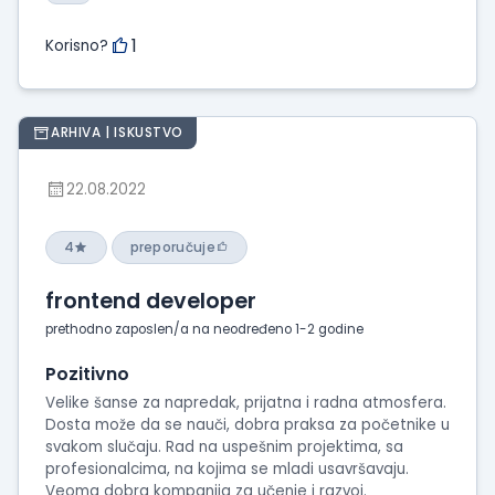
1
Korisno?
ARHIVA | ISKUSTVO
22.08.2022
4
preporučuje
frontend developer
prethodno zaposlen/a na neodređeno 1-2 godine
Pozitivno
Velike šanse za napredak, prijatna i radna atmosfera.
Dosta može da se nauči, dobra praksa za početnike u
svakom slučaju. Rad na uspešnim projektima, sa
profesionalcima, na kojima se mladi usavršavaju.
Veoma dobra kompanija za učenje i razvoj.