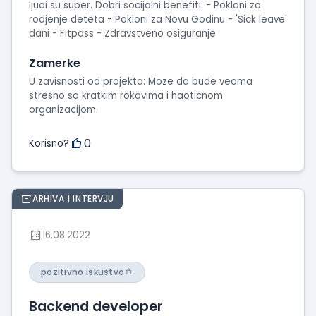
ljudi su super. Dobri socijalni benefiti: - Pokloni za
rodjenje deteta - Pokloni za Novu Godinu - 'Sick leave'
dani - Fitpass - Zdravstveno osiguranje
Zamerke
U zavisnosti od projekta: Moze da bude veoma
stresno sa kratkim rokovima i haoticnom
organizacijom.
0
Korisno?
ARHIVA | INTERVJU
16.08.2022
pozitivno iskustvo
Backend developer