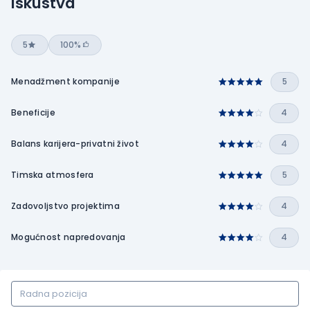
Iskustva
5
100%
Menadžment kompanije
5
Beneficije
4
Balans karijera-privatni život
4
Timska atmosfera
5
Zadovoljstvo projektima
4
Mogućnost napredovanja
4