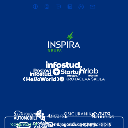
root@hw.rs
:~#
Helloworld.rs koristi kolačiće kako bi ti