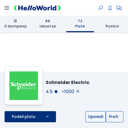
86
72
O kompaniji
Iskustva
Plate
Poslovi
Schneider Electric
4.5
>1000
Podeli platu
Uporedi
Prati