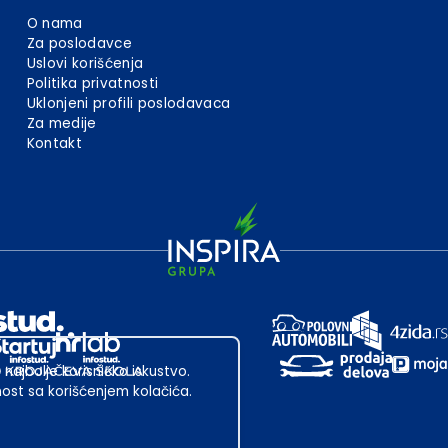
O nama
Za poslodavce
Uslovi korišćenja
Politika privatnosti
Uklonjeni profili poslodavaca
Za medije
Kontakt
 najbolje korisničko iskustvo.
st sa korišćenjem kolačića.