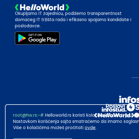
Okupljamo IT zajednicu, podižemo transparentnost
domaćeg IT tržišta rada i efikasno spajamo kandidate i
poslodavce.
root@hw.rs
:~#
Helloworld.rs koristi kolačiće kako bi ti pružao
Nastavkom korišćenja sajta smatraćemo da imamo saglasno
Više o kolačićima možeš pročitati
ovde
.