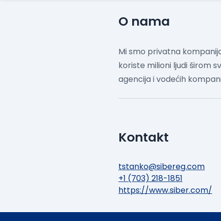
O nama
Mi smo privatna kompanija,
koriste milioni ljudi širom s
agencija i vodećih kompani
Kontakt
tstanko@sibereg.com
+1 (703) 218-1851
https://www.siber.com/