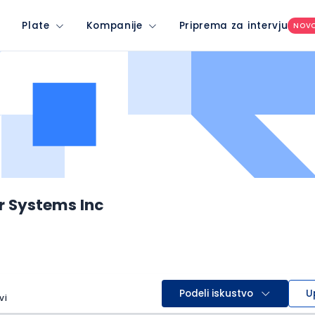
Plate
Kompanije
Priprema za intervju
NOV
r Systems Inc
Podeli iskustvo
U
vi