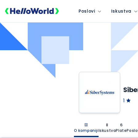
Poslovi
Iskustva
Sibe
1
8
6
O kompaniji
Iskustva
Plate
Poslo