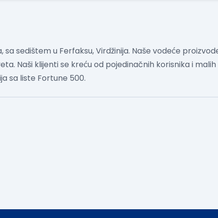
 sa sedištem u Ferfaksu, Virdžinija. Naše vodeće proizvo
veta. Naši klijenti se kreću od pojedinačnih korisnika i mali
ja sa liste Fortune 500.