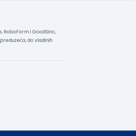
de, RoboForm i GoodSinc,
h preduzeća, do vladinih