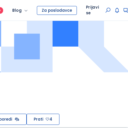
Prijavi
Blog
Za poslodavce
O
se
poredi
Prati
4