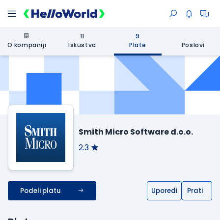
11
9
O kompaniji
Iskustva
Plate
Poslovi
Smith Micro Software d.o.o.
2.3
Podeli platu
Uporedi
Prati