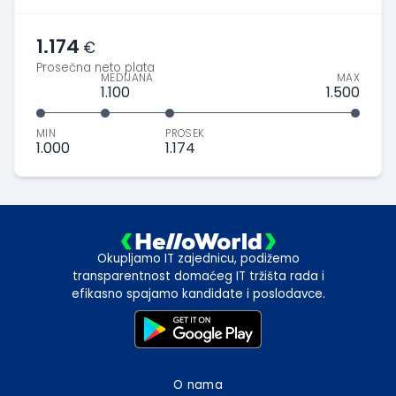
1.174
€
Prosečna neto plata
MEDIJANA
MAX
1.100
1.500
MIN
PROSEK
1.000
1.174
Okupljamo IT zajednicu, podižemo
transparentnost domaćeg IT tržišta rada i
efikasno spajamo kandidate i poslodavce.
O nama