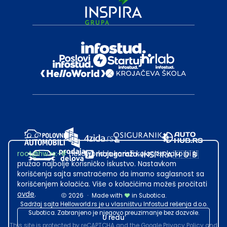
root@hw.rs
:~#
Helloworld.rs koristi kolačiće kako bi ti
pružao najbolje korisničko iskustvo. Nastavkom
korišćenja sajta smatraćemo da imamo saglasnost sa
korišćenjem kolačića. Više o kolačićima možeš pročitati
ovde
.
2026
·
Made with
in Subotica.
Sadržaj sajta Helloworld.rs je u vlasništvu Infostud rešenja d.o.o.
Subotica. Zabranjeno je njegovo preuzimanje bez dozvole.
U redu
This site is protected by reCAPTCHA and the Google
Privacy Policy
and