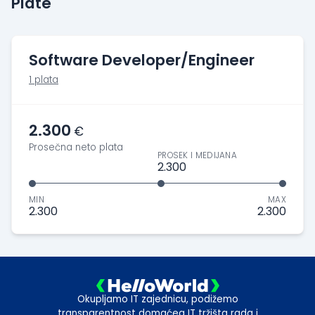
Plate
Software Developer/Engineer
1 plata
2.300
€
Prosečna neto plata
PROSEK I MEDIJANA
2.300
MIN
MAX
2.300
2.300
Okupljamo IT zajednicu, podižemo
transparentnost domaćeg IT tržišta rada i