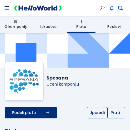
1
O kompaniji
Iskustva
Plate
Poslovi
Spesana
Oceni kompaniju
Podeli platu
Uporedi
Prati