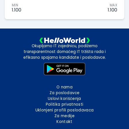
MIN
MAX
1.100
1.100
Okupljamo IT zajednicu, podižemo
transparentnost domaćeg IT tržišta rada i
efikasno spajamo kandidate i poslodavce.
O nama
Za poslodavce
Uslovi korišćenja
Politika privatnosti
Uklonjeni profili poslodavaca
Za medije
Kontakt