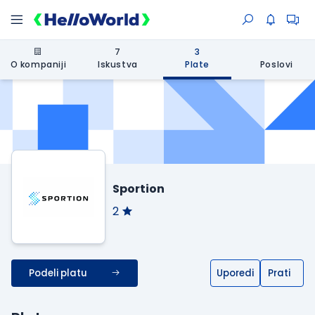
7
3
O kompaniji
Iskustva
Plate
Poslovi
Sportion
2
Podeli platu
Uporedi
Prati