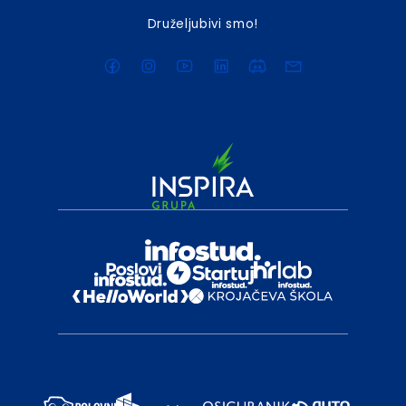
Druželjubivi smo!