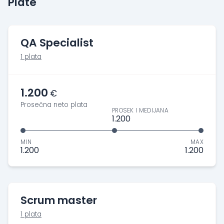
Plate
QA Specialist
1 plata
1.200
€
Prosečna neto plata
PROSEK I MEDIJANA
1.200
MIN
MAX
1.200
1.200
Scrum master
1 plata