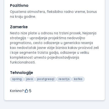
intervjua
Pozitivno
Opustena atmosfera, fleksibilno radno vreme, bonus
na kraju godine.
Zamerke
Nesto nize plate u odnosu na trzisni prosek, Nejasnja
strategija - upravljanje projektima nedovoljno
pragmaticno, cesto odlazenje u genericka resenja
kao nedostatak jasne vizije biznisa kakav proizvod zeli
i koje segmente trzista gadja, odlazenje u veliku
kompleksnost umesto pojednostavljivanja
funkcionalnosti.
Tehnologije
spring
java
postgresql
reactjs
kafka
5
Korisno?