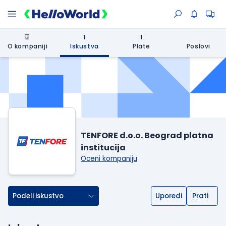
1
1
O kompaniji
Iskustva
Plate
Poslovi
TENFORE d.o.o. Beograd platna
institucija
Oceni kompaniju
Podeli iskustvo
Uporedi
Prati