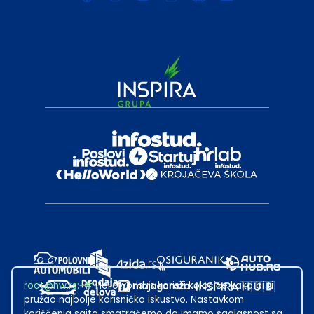
root@hw.rs
:~#
Helloworld.rs koristi kolačiće kako bi ti
pružao najbolje korisničko iskustvo. Nastavkom
korišćenja sajta smatraćemo da imamo saglasnost sa