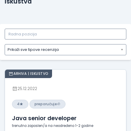
Iskustva
Prikaži sve tipove recenzija
Prikaži
sve
tipove
ARHIVA | ISKUSTVO
recenzija
Prikaži
25.12.2022
iskustva
o
radu
4
preporučuje
Prikaži
Java senior developer
utiske
sa
trenutno zaposlen/a na neodređeno 1-2 godine