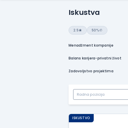
Iskustva
2.5
50%
Menadžment kompanije
Balans karijera-privatni život
Zadovoljstvo projektima
ISKUSTVO