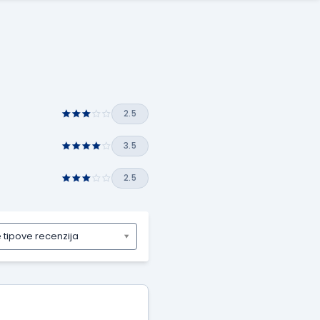
2.5
3.5
2.5
e tipove recenzija