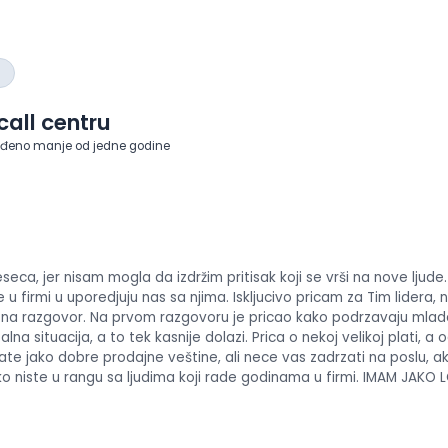
iskustva
o
radu
Prikaži
utiske
call centru
sa
eđeno manje od jedne godine
intervjua
eca, jer nisam mogla da izdržim pritisak koji se vrši na nove ljude
 u firmi u uporedjuju nas sa njima. Iskljucivo pricam za Tim lidera,
e na razgovor. Na prvom razgovoru je pricao kako podrzavaju mlade
ealna situacija, a to tek kasnije dolazi. Prica o nekoj velikoj plati, 
te jako dobre prodajne veštine, ali nece vas zadrzati na poslu, 
o niste u rangu sa ljudima koji rade godinama u firmi. IMAM JAKO