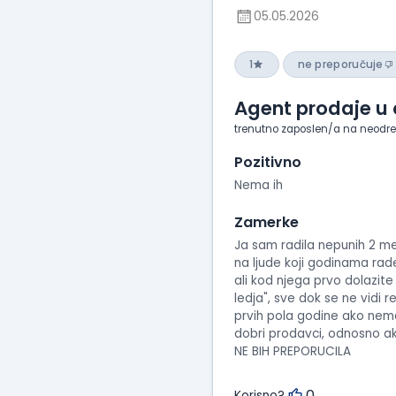
05.05.2026
1
ne preporučuje
Agent prodaje u 
trenutno zaposlen/a na neodr
Pozitivno
Nema ih
Zamerke
Ja sam radila nepunih 2 mes
na ljude koji godinama rade
ali kod njega prvo dolazit
ledja", sve dok se ne vidi r
prvih pola godine ako nema
dobri prodavci, odnosno ak
NE BIH PREPORUCILA
0
Korisno?