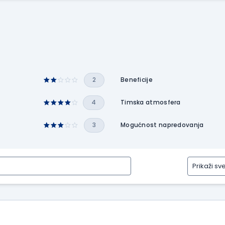
2
Beneficije
4
Timska atmosfera
3
Mogućnost napredovanja
Prikaži sv
Prikaži
sve
tipove
recenzija
Prikaži