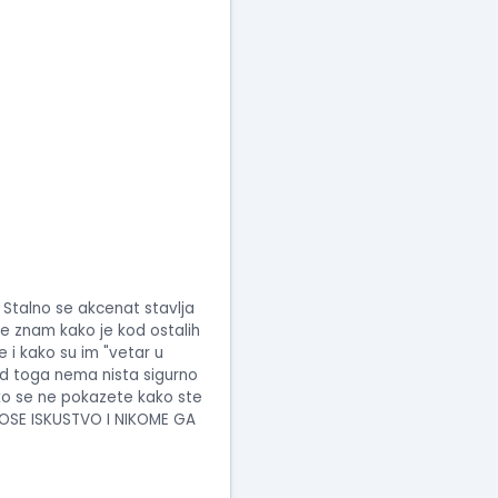
. Stalno se akcenat stavlja
 ne znam kako je kod ostalih
 i kako su im "vetar u
a od toga nema nista sigurno
ako se ne pokazete kako ste
 LOSE ISKUSTVO I NIKOME GA