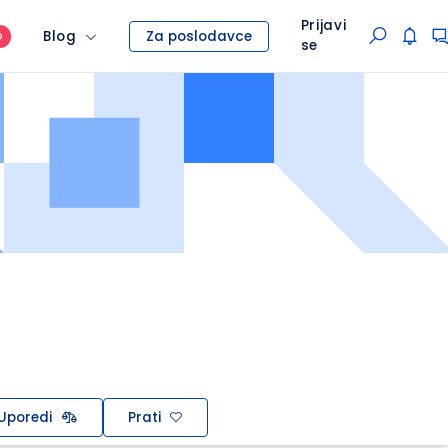
Prijavi
Blog
Za poslodavce
O
se
Uporedi
Prati