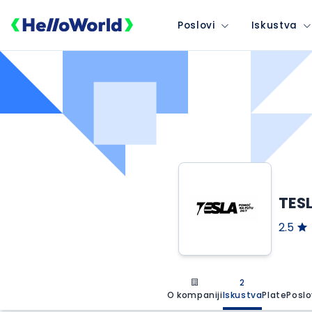
Poslovi
Iskustva
TES
2.5
2
O kompaniji
Iskustva
Plate
Poslo