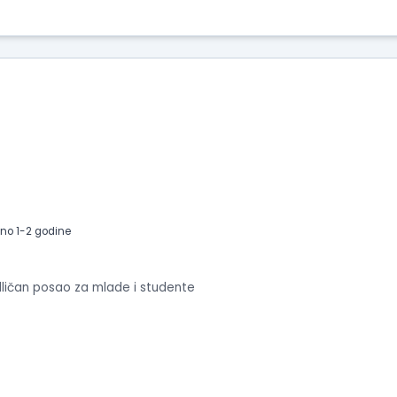
no 1-2 godine
dličan posao za mlade i studente