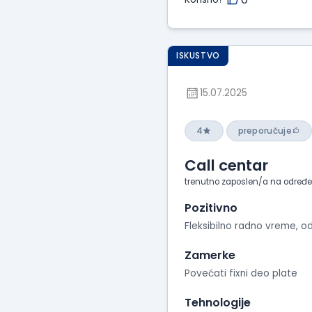
ISKUSTVO
15.07.2025
4
preporučuje
Call centar
trenutno zaposlen/a na određe
Pozitivno
Fleksibilno radno vreme, o
Zamerke
Povećati fixni deo plate
Tehnologije