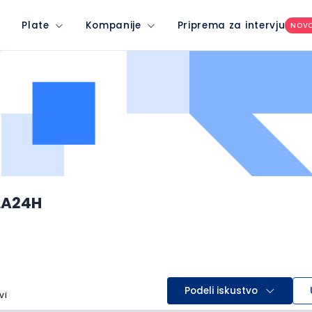
Plate
Kompanije
Priprema za intervju
NOV
LA24H
Podeli iskustvo
vi