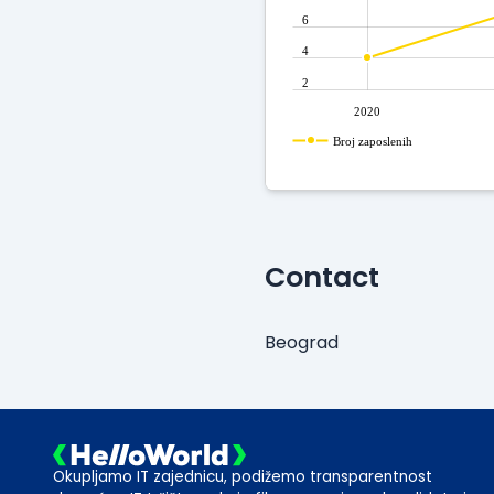
6
4
2
2020
Broj zaposlenih
Contact
Beograd
Okupljamo IT zajednicu, podižemo transparentnost