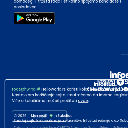
domaćeg IT tržišta rada i efikasno spajamo kandidate i
poslodavce.
root@hw.rs
:~#
Helloworld.rs koristi kolačiće kako bi ti pružao
Nastavkom korišćenja sajta smatraćemo da imamo saglasno
Više o kolačićima možeš pročitati
ovde
.
2026
·
Made with
U redu
in Subotica.
Sadržaj sajta Helloworld.rs je u vlasništvu Infostud rešenja d.o.o. S
This site is protected by reCAPTCHA and the Google
Privacy Policy
a