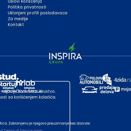
Uslovi korišćenja
Politika privatnosti
Uklonjeni profili poslodavaca
Za medije
Kontakt
 najbolje korisničko iskustvo.
st sa korišćenjem kolačića.
ubotica. Zabranjeno je njegovo preuzimanje bez dozvole.
nd
Terms of Service
apply.