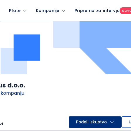
Plate
Kompanije
Priprema za intervju
NOV
s d.o.o.
 kompaniju
Podeli iskustvo
U
vi