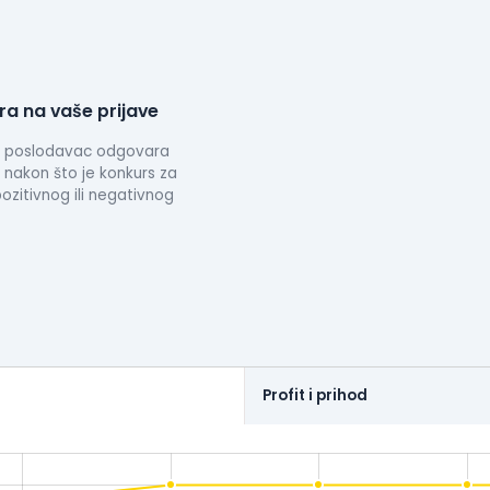
a na vaše prijave
da poslodavac odgovara
 nakon što je konkurs za
zitivnog ili negativnog
Profit i prihod