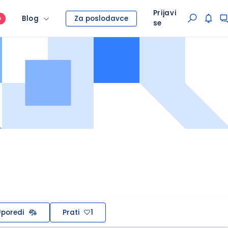
Prijavi
Blog
Za poslodavce
O
se
poredi
Prati
1