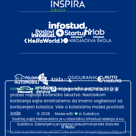
root@hw.rs
:~#
Helloworld.rs koristi kolačiće kako bi ti
pružao najbolje korisničko iskustvo. Nastavkom
korišćenja sajta smatraćemo da imamo saglasnost sa
korišćenjem kolačića. Više o kolačićima možeš pročitati
ovde
.
2026
·
Made with
in Subotica.
Sadržaj sajta Helloworld.rs je u vlasništvu Infostud rešenja d.o.o.
Subotica. Zabranjeno je njegovo preuzimanje bez dozvole.
U redu
This site is protected by reCAPTCHA and the Google
Privacy Policy
and