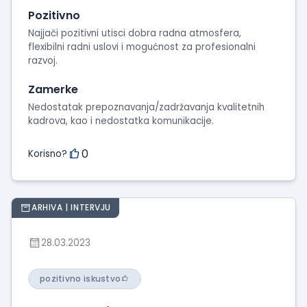
intervjua
Pozitivno
Najjači pozitivni utisci dobra radna atmosfera,
flexibilni radni uslovi i mogućnost za profesionalni
razvoj.
Zamerke
Nedostatak prepoznavanja/zadržavanja kvalitetnih
kadrova, kao i nedostatka komunikacije.
0
Korisno?
ARHIVA | INTERVJU
28.03.2023
pozitivno iskustvo