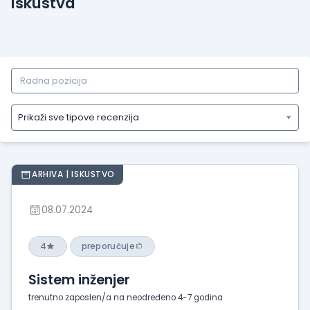
Iskustva
Prikaži sve tipove recenzija
Prikaži
sve
tipove
ARHIVA | ISKUSTVO
recenzija
Prikaži
08.07.2024
iskustva
o
radu
4
preporučuje
Prikaži
Sistem inženjer
utiske
sa
trenutno zaposlen/a na neodređeno 4-7 godina