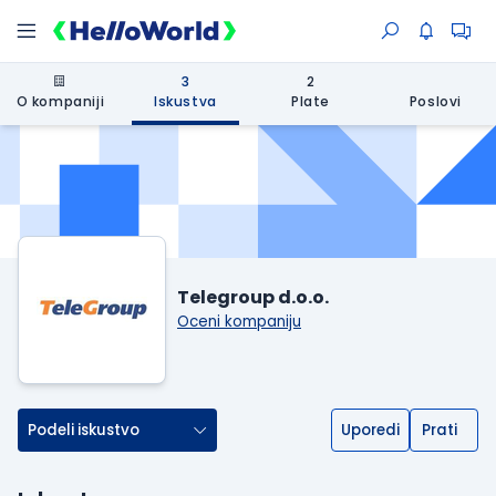
3
2
O kompaniji
Iskustva
Plate
Poslovi
Telegroup d.o.o.
Oceni kompaniju
Podeli iskustvo
Uporedi
Prati