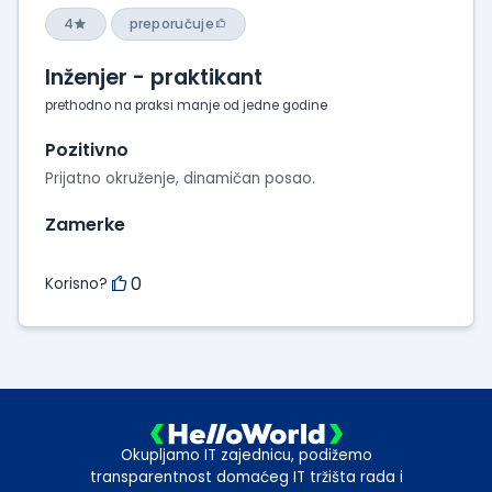
4
preporučuje
Inženjer - praktikant
prethodno na praksi manje od jedne godine
Pozitivno
Prijatno okruženje, dinamičan posao.
Zamerke
0
Korisno?
Okupljamo IT zajednicu, podižemo
transparentnost domaćeg IT tržišta rada i