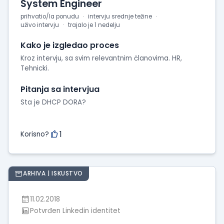
System Engineer
prihvatio/la ponudu
intervju srednje težine
uživo intervju
trajalo je 1 nedelju
Kako je izgledao proces
Kroz intervju, sa svim relevantnim članovima. HR,
Tehnicki.
Pitanja sa intervjua
Sta je DHCP DORA?
1
Korisno?
ARHIVA | ISKUSTVO
11.02.2018
Potvrđen Linkedin identitet