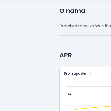
O nama
Premium teme za WordPress
APR
Broj zaposlenih
10
5