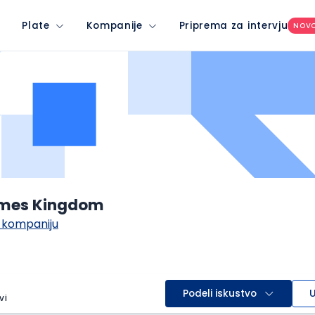
Plate
Kompanije
Priprema za intervju
NOV
mes Kingdom
 kompaniju
Podeli iskustvo
U
vi