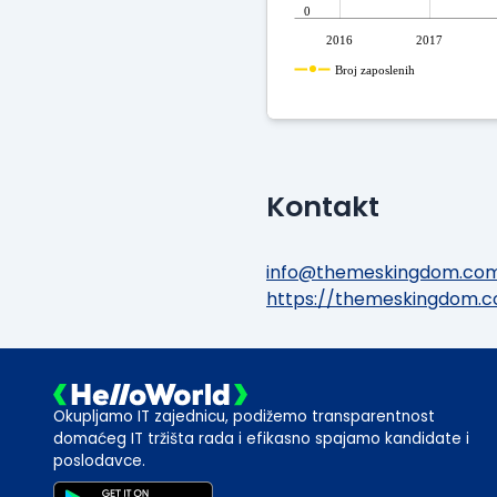
0
2016
2017
Broj zaposlenih
Kontakt
info@themeskingdom.co
https://themeskingdom.
Okupljamo IT zajednicu, podižemo transparentnost
domaćeg IT tržišta rada i efikasno spajamo kandidate i
poslodavce.