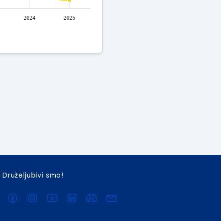
2024
2025
Druželjubivi smo!