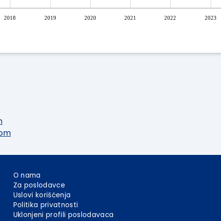
2018
2019
2020
2021
2022
2023
m
com
O nama
Za poslodavce
Uslovi korišćenja
Politika privatnosti
Uklonjeni profili poslodavaca