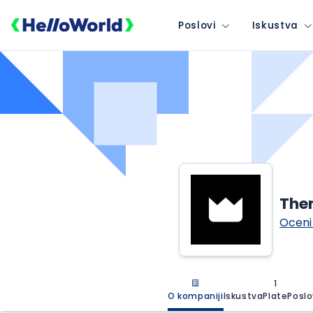
Poslovi
Iskustva
The
Oceni
1
O kompaniji
Iskustva
Plate
Poslo