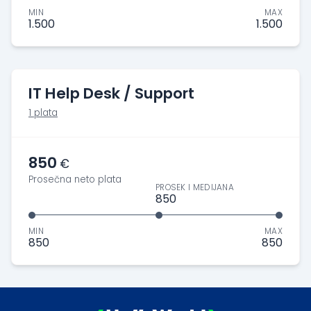
MIN
MAX
1.500
1.500
IT Help Desk / Support
1 plata
850
€
Prosečna neto plata
PROSEK I MEDIJANA
850
MIN
MAX
850
850