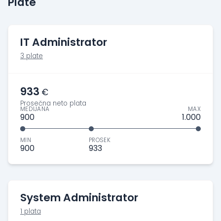
Plate
IT Administrator
3 plate
933
€
Prosečna neto plata
MEDIJANA
MAX
900
1.000
MIN
PROSEK
900
933
System Administrator
1 plata