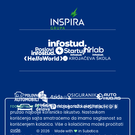
root@hw.rs
:~#
Helloworld.rs koristi kolačiće kako bi ti
pružao najbolje korisničko iskustvo. Nastavkom
korišćenja sajta smatraćemo da imamo saglasnost sa
korišćenjem kolačića. Više o kolačićima možeš pročitati
ovde
.
2026
·
Made with
in Subotica.