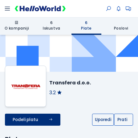
6
6
O kompaniji
Iskustva
Plate
Poslovi
Transfera d.o.o.
3.2
Podeli platu
Uporedi
Prati