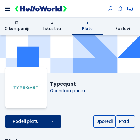
4
1
O kompaniji
Iskustva
Plate
Poslovi
Typeqast
Oceni kompaniju
Podeli platu
Uporedi
Prati