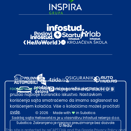
root@hw.rs
:~#
Helloworld.rs koristi kolačiće kako bi ti
pružao najbolje korisničko iskustvo. Nastavkom
korišćenja sajta smatraćemo da imamo saglasnost sa
korišćenjem kolačića. Više o kolačićima možeš pročitati
ovde
.
2026
·
Made with
in Subotica.
Sadržaj sajta Helloworld.rs je u vlasništvu Infostud rešenja d.o.o.
Subotica. Zabranjeno je njegovo preuzimanje bez dozvole.
U redu
This site is protected by reCAPTCHA and the Google
Privacy Policy
and