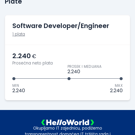
Plate
Software Developer/Engineer
1 plata
2.240
€
Prosečna neto plata
PROSEK I MEDIJANA
2.240
MIN
MAX
2.240
2.240
Okupljamo IT zajednicu, podižemo
transparentnost domaćeg IT tržišta rada i