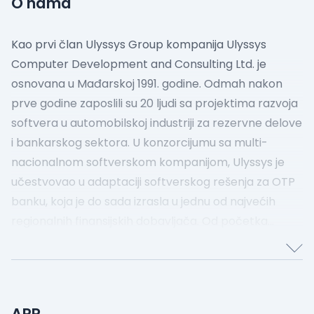
O nama
Kao prvi član Ulyssys Group kompanija Ulyssys
Computer Development and Consulting Ltd. je
osnovana u Mađarskoj 1991. godine. Odmah nakon
prve godine zaposlili su 20 ljudi sa projektima razvoja
softvera u automobilskoj industriji za rezervne delove
i bankarskog sektora. U konzorcijumu sa multi-
nacionalnom softverskom kompanijom, Ulyssys je
učestvovao u adaptaciji softverskog rešenja za OTP
banku, koja je do sada izrasla u jednu od najvećih
regionalnih finansijskih dobavljača.
Od početka
2000-tih, Ulyssys je pridobio veliki deo od softverskog
tržišta javne administracije. Ulyssys je dostavio i
trenutno održava poreski sistem Budimpešte,
mađarskog glavnog grada i regionalnog biznis
APR