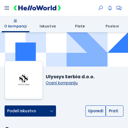
O kompaniji
Iskustva
Plate
Poslovi
Ulyssys Serbia d.o.o.
Oceni kompaniju
Podeli iskustvo
Uporedi
Prati