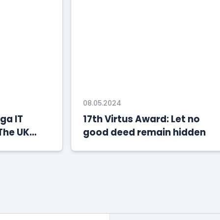
08.05.2024
ga IT
17th Virtus Award: Let no
The UK
good deed remain hidden