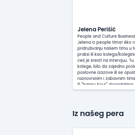
Jelena Perišić
People and Culture Business
Jelena iz people tima! Ako r
pridruživanju našem timu u Ni
praksi ili kao kolega/kolegin
ćeš je sresti na intervjuu. Tu
kolege, bilo da zajedno prol
poslovne izazove ili se opuš
raznovrsnim i zabavnim tim
ili "happy hour" događajima
pristupačnosti, transparentn
duha koji će te uvek dočeka
sa Jelenom, znaj da u njen
uvek čeka i čokolada.
Iz našeg pera