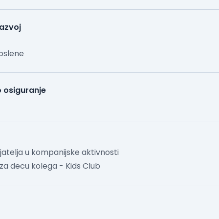
razvoj
poslene
 osiguranje
ijatelja u kompanijske aktivnosti
 za decu kolega - Kids Club