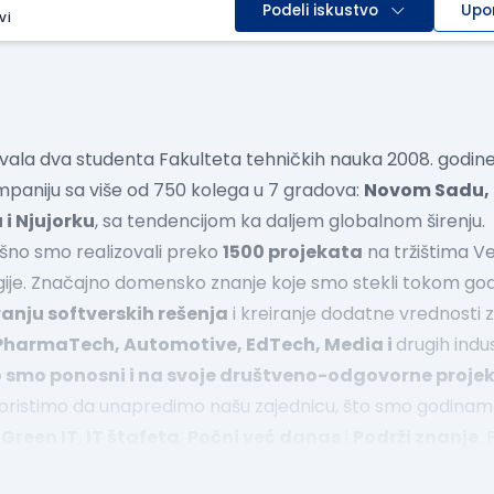
Podeli iskustvo
Upo
vi
vala dva studenta Fakulteta tehničkih nauka 2008. godi
ompaniju sa više od 750 kolega u 7 gradova:
Novom Sadu, 
 i Njujorku
, sa tendencijom ka daljem globalnom širenju.
ešno smo realizovali preko
1500 projekata
na tržištima Vel
gije. Značajno domensko znanje koje smo stekli tokom g
ranju softverskih rešenja
i kreiranje dodatne vrednosti za
 PharmaTech, Automotive, EdTech, Media i
drugih indus
o smo ponosni i na svoje društveno-odgovorne projek
skoristimo da unapredimo našu zajednicu, što smo godinama 
,
Green IT
,
IT štafeta
,
Počni već danas
i
Podrži znanje
.
ektima rezultirala je osnivanjem
Vega IT Fondacije
2022