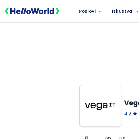
Poslovi
Iskustva
Vega
4.2
282
180