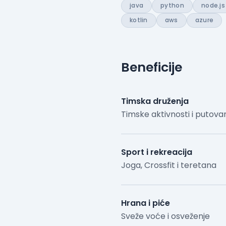
java
python
node.js
kotlin
aws
azure
Beneficije
Timska druženja
Timske aktivnosti i putova
Sport i rekreacija
Joga, Crossfit i teretana
Hrana i piće
Sveže voće i osveženje