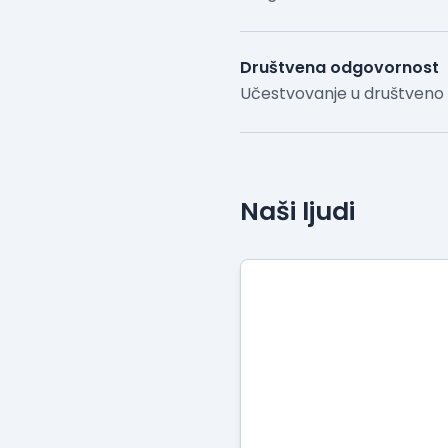
Društvena odgovornost
Učestvovanje u društveno
Naši ljudi