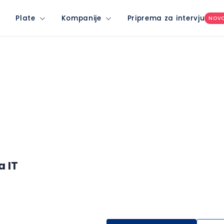
Plate
Kompanije
Priprema za intervju
NOV
 IT