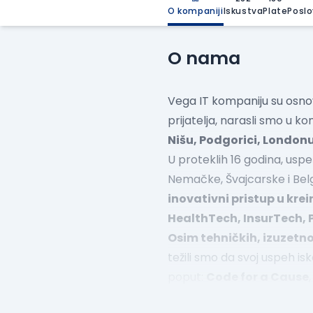
O kompaniji
Iskustva
Plate
Poslo
O nama
Vega IT kompaniju su osno
prijatelja, narasli smo u k
Nišu, Podgorici, Londonu
U proteklih 16 godina, usp
Nemačke, Švajcarske i Bel
inovativni pristup u krei
HealthTech, InsurTech,
Osim tehničkih, izuzetn
težili smo da svoj uspeh i
poput:
Code for a Cause
društveno-odgovornim proj