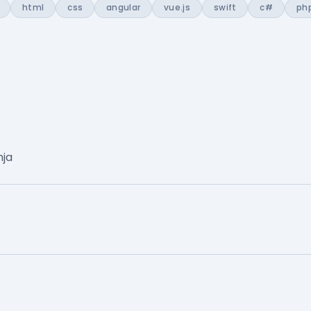
html
css
angular
vue.js
swift
c#
ph
nja