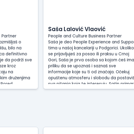
Saša Lalović Vlaović
 Partner
People and Culture Business Partner
azmišljaš o
Saša je deo People Experience and Suppo
šu, bilo na
tima u našoj kancelariji u Podgorici. Ukoliko
ica definitivno
se prijavljuješ za posao ili praksu u Crnoj
 je da podrži sve
Gori, Saša je prva osoba sa kojom ćeš ima
aze kroz
priliku da se upoznaš i saznaš sve
taju na
informacije koje su ti od značaja. Očekuj
skim druženjima
opuštenu atmosferu i slobodu da postavi
. Pored
sva pitanja koja te interesuju. Sašin primar
osti i vedrog
cilj i misija je da se sve kolege osećaju
ti u razgovoru
prijatno na poslu. Najviše joj znači kada
om radnom stolu
kolege znaju da mogu da se oslone na nju
za sve što im je potrebno.