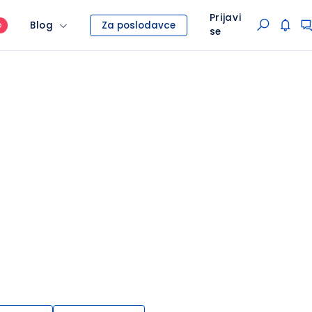
Prijavi
Blog
Za poslodavce
O
se