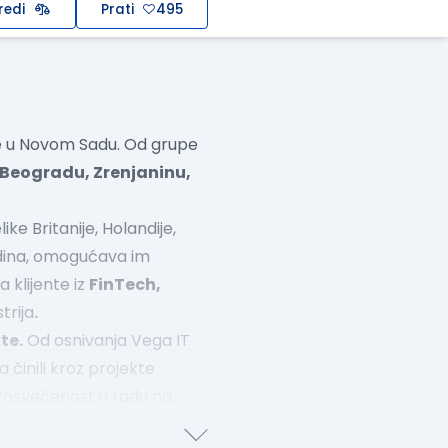
redi
Prati
495
ne u Novom Sadu. Od grupe
Beogradu, Zrenjaninu,
ike Britanije, Holandije,
odina, omogućava im
 klijente iz
FinTech,
trija
.
te.
Od osnivanja Vega IT
činili kroz projekte
 Posvećenost u radu na
. godine. Osim toga veliki