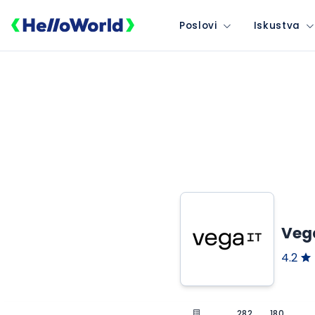
Poslovi
Iskustva
Vega
4.2
282
180