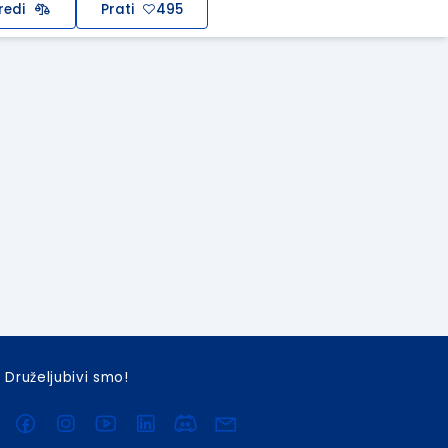
redi
Prati
495
Druželjubivi smo!