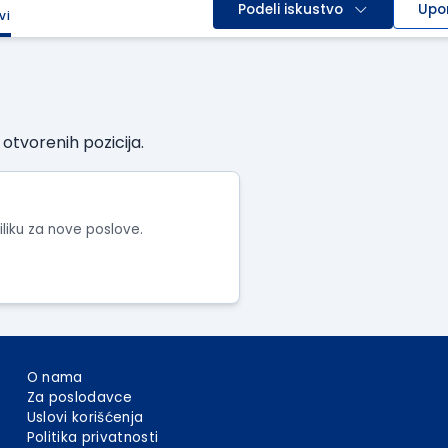
Podeli iskustvo
Upo
vi
tvorenih pozicija.
riliku za nove poslove.
O nama
Za poslodavce
Uslovi korišćenja
Politika privatnosti