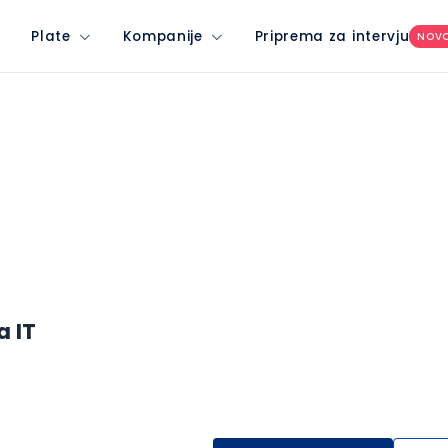
Plate
Kompanije
Priprema za intervju
NOV
 IT