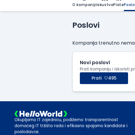
O kompaniji
Iskustva
Plate
Poslo
Poslovi
Kompanija trenutno nema o
Novi poslovi
Prati kompaniju i iskoristi p
Prati
495
Okupljamo IT zajednicu, podižemo transparentnost
domaćeg IT tržišta rada i efikasno spajamo kandidate i
poslodavce.