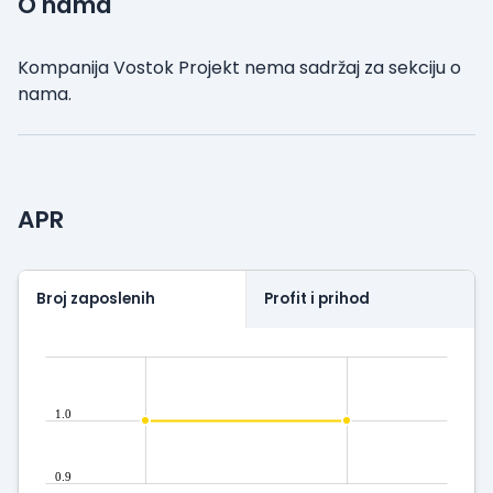
O nama
Kompanija Vostok Projekt nema sadržaj za sekciju o
nama.
APR
Broj zaposlenih
Profit i prihod
1.0
0.9