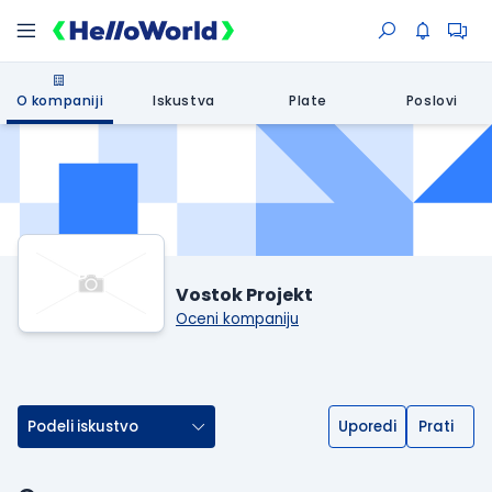
O kompaniji
Iskustva
Plate
Poslovi
Vostok Projekt
Oceni kompaniju
Podeli iskustvo
Uporedi
Prati