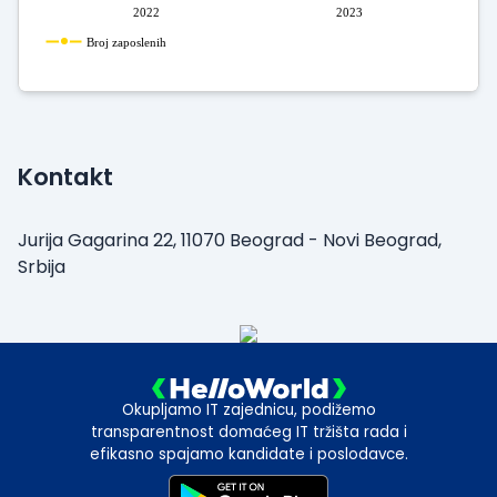
2022
2023
Broj zaposlenih
Kontakt
Jurija Gagarina 22, 11070 Beograd - Novi Beograd,
Srbija
Okupljamo IT zajednicu, podižemo
transparentnost domaćeg IT tržišta rada i
efikasno spajamo kandidate i poslodavce.