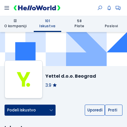
101
58
O kompaniji
Iskustva
Plate
Poslovi
Yettel d.o.o. Beograd
3.9
Podeli iskustvo
Uporedi
Prati