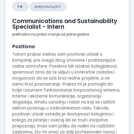
5
preporučuje
Communications and Sustainability
Specialist - Intern
prethodno na praksi manje od jedne godine
Pozitivno
Tokom prakse stekao sam pozitivan utisak o
kompaniji, pre svega zbog otvorene i podržavajuće
radne atmosfere. Posebno bih istakao kolegijalnost,
spremnost tima da te uključi u konkretne zadatke i
mogućnost da se učiš kroz realne projekte, a ne
samo kroz posmatranje. Praksa mi je pomogla da
bolje razumem funkcionisanje korporativnog sistema,
interne i eksterne komunikacije, organizaciju
događaja, timsku saradnju i način na koji se različiti
sektori povezuju u svakodnevnom radu. Takođe,
pozitivan utisak ostavila je dostupnost koleginica i
kolega za pitanja i osećaj da se trud i inicijativa
prepoznaju. Imao sam priliku da radim na različitim
zadacima, što mi znači za dalji profesionalni razvoj i