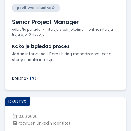
pozitivno iskustvo
Senior Project Manager
odbio/la ponudu
intervju srednje težine
online intervju
trajalo je 10 nedelja
Kako je izgledao proces
Jedan intervju sa HRom i hiring menadzerom, case
study i finalni intervju.
0
Korisno?
ISKUSTVO
13.06.2026
Potvrđen Linkedin identitet