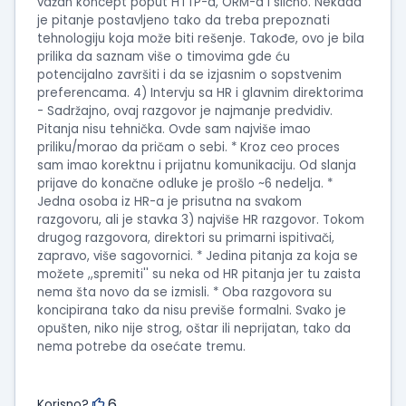
važan koncept poput HTTP-a, ORM-a i slično. Nekada
je pitanje postavljeno tako da treba prepoznati
tehnologiju koja može biti rešenje. Takođe, ovo je bila
prilika da saznam više o timovima gde ću
potencijalno završiti i da se izjasnim o sopstvenim
preferencama. 4) Intervju sa HR i glavnim direktorima
- Sadržajno, ovaj razgovor je najmanje predvidiv.
Pitanja nisu tehnička. Ovde sam najviše imao
priliku/morao da pričam o sebi. * Kroz ceo proces
sam imao korektnu i prijatnu komunikaciju. Od slanja
prijave do konačne odluke je prošlo ~6 nedelja. *
Jedna osoba iz HR-a je prisutna na svakom
razgovoru, ali je stavka 3) najviše HR razgovor. Tokom
drugog razgovora, direktori su primarni ispitivači,
zapravo, više sagovornici. * Jedina pitanja za koja se
možete ,,spremiti'' su neka od HR pitanja jer tu zaista
nema šta novo da se izmisli. * Oba razgovora su
koncipirana tako da nisu previše formalni. Svako je
opušten, niko nije strog, oštar ili neprijatan, tako da
nema potrebe da osećate tremu.
6
Korisno?