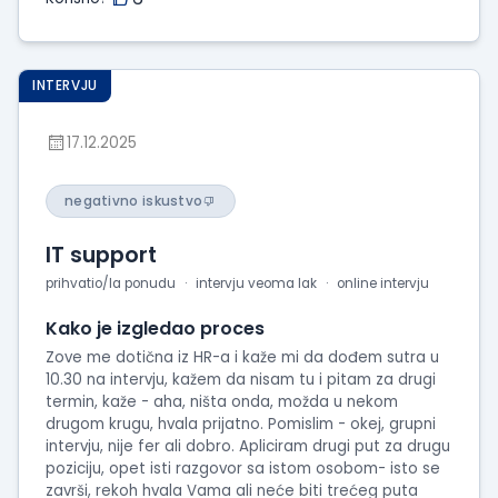
INTERVJU
17.12.2025
negativno iskustvo
IT support
prihvatio/la ponudu
intervju veoma lak
online intervju
Kako je izgledao proces
Zove me dotična iz HR-a i kaže mi da dođem sutra u
10.30 na intervju, kažem da nisam tu i pitam za drugi
termin, kaže - aha, ništa onda, možda u nekom
drugom krugu, hvala prijatno. Pomislim - okej, grupni
intervju, nije fer ali dobro. Apliciram drugi put za drugu
poziciju, opet isti razgovor sa istom osobom- isto se
završi, rekoh hvala Vama ali neće biti trećeg puta