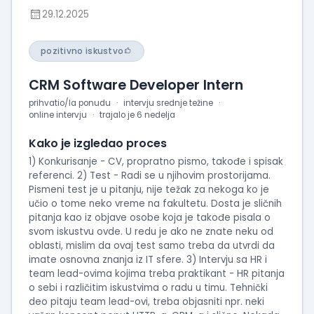
29.12.2025
pozitivno iskustvo
CRM Software Developer Intern
prihvatio/la ponudu
intervju srednje težine
online intervju
trajalo je 6 nedelja
Kako je izgledao proces
1) Konkurisanje - CV, propratno pismo, takođe i spisak
referenci. 2) Test - Radi se u njihovim prostorijama.
Pismeni test je u pitanju, nije težak za nekoga ko je
učio o tome neko vreme na fakultetu. Dosta je sličnih
pitanja kao iz objave osobe koja je takođe pisala o
svom iskustvu ovde. U redu je ako ne znate neku od
oblasti, mislim da ovaj test samo treba da utvrdi da
imate osnovna znanja iz IT sfere. 3) Intervju sa HR i
team lead-ovima kojima treba praktikant - HR pitanja
o sebi i različitim iskustvima o radu u timu. Tehnički
deo pitaju team lead-ovi, treba objasniti npr. neki