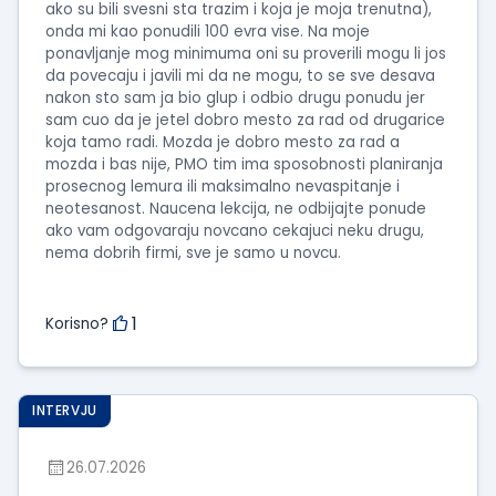
ako su bili svesni sta trazim i koja je moja trenutna),
onda mi kao ponudili 100 evra vise. Na moje
ponavljanje mog minimuma oni su proverili mogu li jos
da povecaju i javili mi da ne mogu, to se sve desava
nakon sto sam ja bio glup i odbio drugu ponudu jer
sam cuo da je jetel dobro mesto za rad od drugarice
koja tamo radi. Mozda je dobro mesto za rad a
mozda i bas nije, PMO tim ima sposobnosti planiranja
prosecnog lemura ili maksimalno nevaspitanje i
neotesanost. Naucena lekcija, ne odbijajte ponude
ako vam odgovaraju novcano cekajuci neku drugu,
nema dobrih firmi, sve je samo u novcu.
1
Korisno?
INTERVJU
26.07.2026