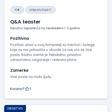
4
preporučuje
Q&A teaster
trenutno zaposlen/a na neodređeno 1-2 godine
Pozitivno
Pozitivni utisci u ovoj kompaniji su mentori i kolege
koje su me prihvatila u obucile za sve sto se tice
posla. Radno vreme je fleksibilno, privatno
zdravstveno osiguranje i redovna plata.
Zamerke
Vise posla na malo ljudu.
1
Korisno?
ISKUSTVO