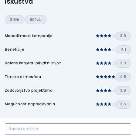
Iskustva
3.9
90%
Menadžment kompanije
3.6
Beneficije
4.1
Balans karijera-privatni život
3.9
Timska atmosfera
4.5
Zadovoljstvo projektima
3.9
Mogućnost napredovanja
3.6