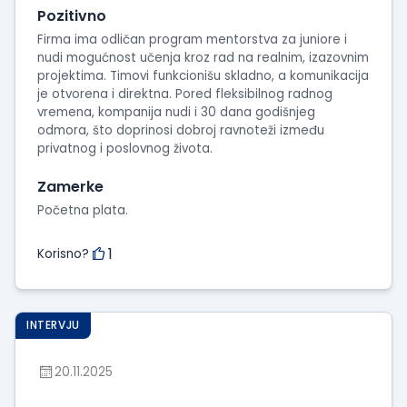
Pozitivno
Firma ima odličan program mentorstva za juniore i
nudi mogućnost učenja kroz rad na realnim, izazovnim
projektima. Timovi funkcionišu skladno, a komunikacija
je otvorena i direktna. Pored fleksibilnog radnog
vremena, kompanija nudi i 30 dana godišnjeg
odmora, što doprinosi dobroj ravnoteži između
privatnog i poslovnog života.
Zamerke
Početna plata.
1
Korisno?
INTERVJU
20.11.2025