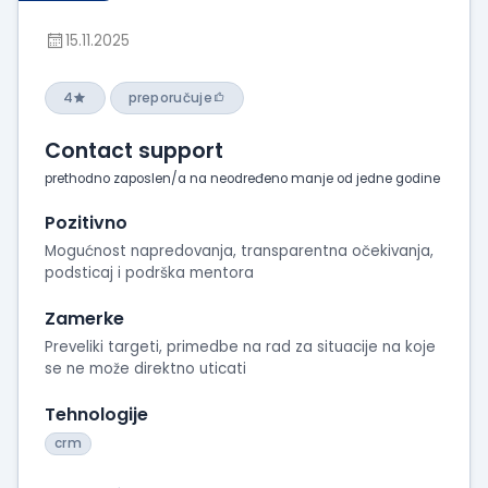
15.11.2025
4
preporučuje
Contact support
prethodno zaposlen/a na neodređeno manje od jedne godine
Pozitivno
Mogućnost napredovanja, transparentna očekivanja,
podsticaj i podrška mentora
Zamerke
Preveliki targeti, primedbe na rad za situacije na koje
se ne može direktno uticati
Tehnologije
crm