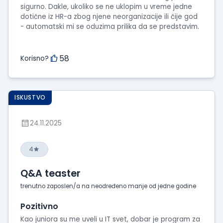
sigurno. Dakle, ukoliko se ne uklopim u vreme jedne
dotične iz HR-a zbog njene neorganizacije ili čije god
- automatski mi se oduzima prilika da se predstavim.
58
Korisno?
ISKUSTVO
24.11.2025
4
Q&A teaster
trenutno zaposlen/a na neodređeno manje od jedne godine
Pozitivno
Kao juniora su me uveli u IT svet, dobar je program za