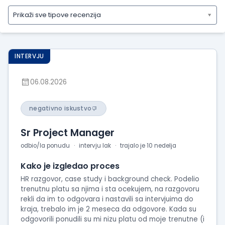
Prikaži sve tipove recenzija
Prikaži
sve
tipove
INTERVJU
recenzija
Prikaži
06.08.2026
iskustva
o
radu
negativno iskustvo
Prikaži
Sr Project Manager
utiske
sa
odbio/la ponudu
intervju lak
trajalo je 10 nedelja
intervjua
Kako je izgledao proces
HR razgovor, case study i background check. Podelio
trenutnu platu sa njima i sta ocekujem, na razgovoru
rekli da im to odgovara i nastavili sa intervjuima do
kraja, trebalo im je 2 meseca da odgovore. Kada su
odgovorili ponudili su mi nizu platu od moje trenutne (i