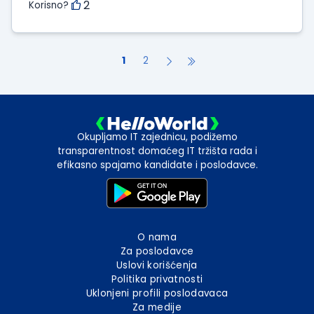
2
Korisno?
1
2
Okupljamo IT zajednicu, podižemo
transparentnost domaćeg IT tržišta rada i
efikasno spajamo kandidate i poslodavce.
O nama
Za poslodavce
Uslovi korišćenja
Politika privatnosti
Uklonjeni profili poslodavaca
Za medije