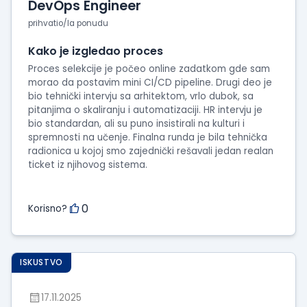
DevOps Engineer
prihvatio/la ponudu
Kako je izgledao proces
Proces selekcije je počeo online zadatkom gde sam
morao da postavim mini CI/CD pipeline. Drugi deo je
bio tehnički intervju sa arhitektom, vrlo dubok, sa
pitanjima o skaliranju i automatizaciji. HR intervju je
bio standardan, ali su puno insistirali na kulturi i
spremnosti na učenje. Finalna runda je bila tehnička
radionica u kojoj smo zajednički rešavali jedan realan
ticket iz njihovog sistema.
0
Korisno?
ISKUSTVO
17.11.2025