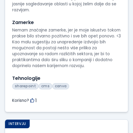
jasnije sagledavanje oblasti u kojoj želim dalje da se
razvijam.
Zamerke
Nemam značajne zamerke, jer je moje iskustvo tokom
prakse bilo stvarno pozitivno i sve bih opet ponovo. <3
Kao malu sugestiju za unapređenje izdvojio bih
mogućnost da postoji nešto više prilika za
upoznavanje sa radom različitih sektora, jer bi to
praktikantima dalo širu sliku o kompaniji i dodatno
doprinelo našem karijernom razvoju.
Tehnologije
sharepoint
cms
canva
1
Korisno?
INTERVJU