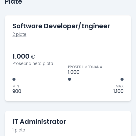
Plate
Software Developer/Engineer
2 plate
1.000
€
Prosečna neto plata
PROSEK I MEDIJANA
1.000
MIN
MAX
900
1.100
IT Administrator
1 plata