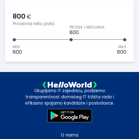
800
€
Prosečna neto plata
PROSEK I MEDIJANA
800
MIN
MAX
800
800
Okupljamo IT zajednicu, podižemo
transparentnost domaćeg IT tržišta rada i
efikasno spajamo kandidate i poslodavce.
O nama