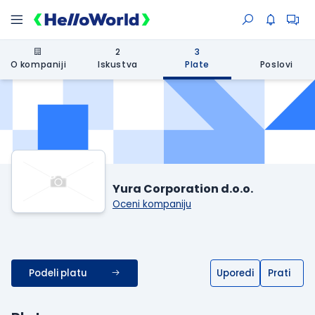
2
3
O kompaniji
Iskustva
Plate
Poslovi
Yura Corporation d.o.o.
Oceni kompaniju
Podeli platu
Uporedi
Prati