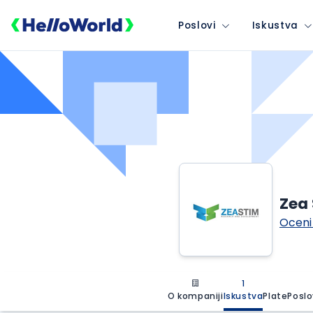
Poslovi
Iskustva
Zea
Oceni
1
O kompaniji
Iskustva
Plate
Poslo