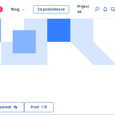
Prijavi
Blog
Za poslodavce
O
se
poredi
Prati
6