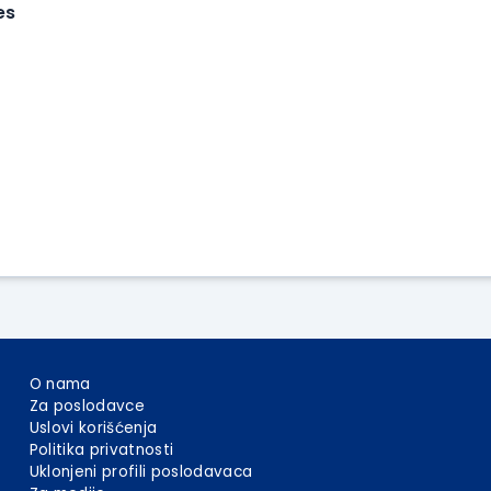
es
O nama
Za poslodavce
Uslovi korišćenja
Politika privatnosti
Uklonjeni profili poslodavaca