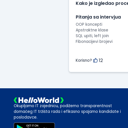
Kako je izgledao proc
Pitanja sa intervjua
OOP koncepti
Apstraktne klase
SQL upiti, left join
Fibonacijevi brojevi
12
Korisno?
Okupljamo IT zajednicu, podižemo transparentnost
domaćeg IT tržišta rada i efikasno spajamo kandidate i
poslodavce.