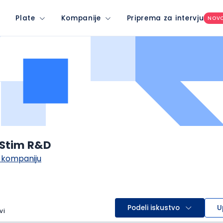
Plate
Kompanije
Priprema za intervju
NOV
 Stim R&D
 kompaniju
Podeli iskustvo
U
vi