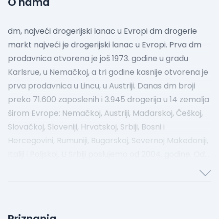
O nama
dm, najveći drogerijski lanac u Evropi
dm drogerie
markt najveći je drogerijski lanac u Evropi. Prva dm
prodavnica otvorena je još 1973. godine u gradu
Karlsrue, u Nemačkoj, a tri godine kasnije otvorena je
prva prodavnica u Lincu, u Austriji. Danas dm broji
preko 71.600 zaposlenih i 3.945 drogerija u 14 zemalja
širom Evrope: Nemačkoj, Austriji, Mađarskoj, Češkoj,
Slovačkoj, Sloveniji, Hrvatskoj, Srbiji, Bosni i
Hercegovini, Rumuniji, Bugarskoj, Severnoj Makedoniji,
Italiji i Poljskoj.
U Srbiji poslujemo od 2004. godine. Od
tada smo izrasli u kompaniju sa 131 maloprodajnih
objekata u 37 gradova širom Srbije, koja ima preko
2000 zaposlenih u dm prodavnicama, dialogicum-u i
distributivnom centru.
Živimo slogan ,,Posao
Priznanja