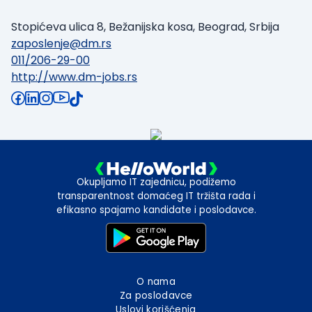
Stopićeva ulica 8, Bežanijska kosa, Beograd, Srbija
zaposlenje@dm.rs
011/206-29-00
http://www.dm-jobs.rs
Okupljamo IT zajednicu, podižemo
transparentnost domaćeg IT tržišta rada i
efikasno spajamo kandidate i poslodavce.
O nama
Za poslodavce
Uslovi korišćenja