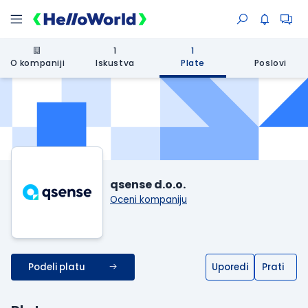
1
1
O kompaniji
Iskustva
Plate
Poslovi
qsense d.o.o.
Oceni kompaniju
Podeli platu
Uporedi
Prati