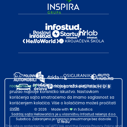
root@hw.rs
:~#
Helloworld.rs koristi kolačiće kako bi ti
pružao najbolje korisničko iskustvo. Nastavkom
korišćenja sajta smatraćemo da imamo saglasnost sa
korišćenjem kolačića. Više o kolačićima možeš pročitati
ovde
.
2026
·
Made with
in Subotica.
Sadržaj sajta Helloworld.rs je u vlasništvu Infostud rešenja d.o.o.
Subotica. Zabranjeno je njegovo preuzimanje bez dozvole.
U redu
This site is protected by reCAPTCHA and the Google
Privacy Policy
and