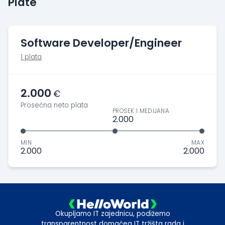
Plate
Software Developer/Engineer
1 plata
2.000
€
Prosečna neto plata
PROSEK I MEDIJANA
2.000
MIN
MAX
2.000
2.000
Okupljamo IT zajednicu, podižemo
transparentnost domaćeg IT tržišta rada i