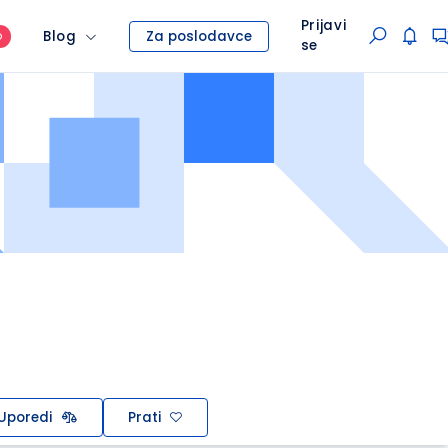
Prijavi
Blog
Za poslodavce
O
se
Uporedi
Prati