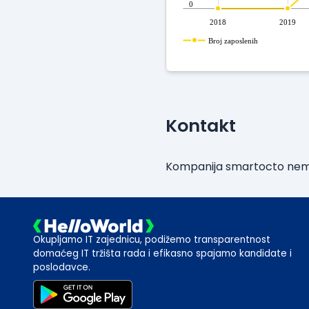
0
2018
2019
Broj zaposlenih
Kontakt
Kompanija smartocto nema 
Okupljamo IT zajednicu, podižemo transparentnost
domaćeg IT tržišta rada i efikasno spajamo kandidate i
poslodavce.