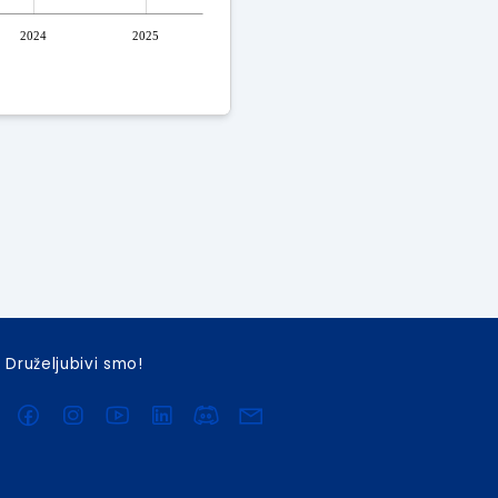
2024
2025
Druželjubivi smo!