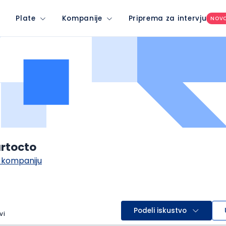
Plate
Kompanije
Priprema za intervju
NOV
rtocto
 kompaniju
Podeli iskustvo
vi