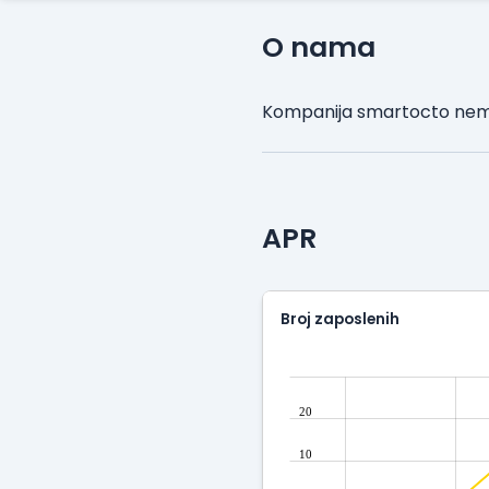
O nama
Kompanija smartocto nema
APR
Broj zaposlenih
20
10