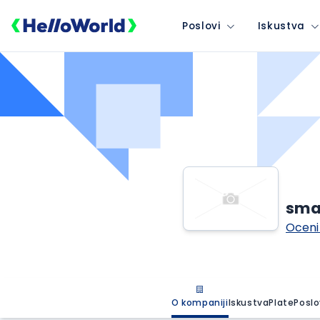
Poslovi
Iskustva
sma
Oceni
O kompaniji
Iskustva
Plate
Poslo