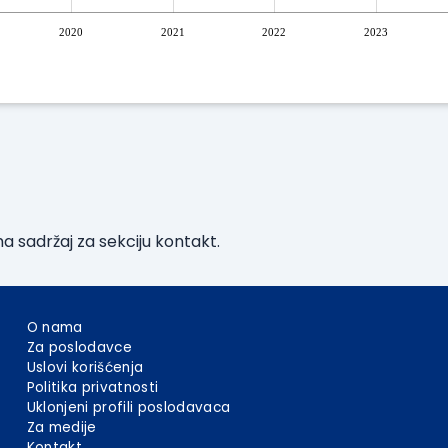
2020
2021
2022
2023
sadržaj za sekciju kontakt.
O nama
Za poslodavce
Uslovi korišćenja
Politika privatnosti
Uklonjeni profili poslodavaca
Za medije
Kontakt