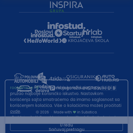
root@hw.rs
:~#
Helloworld.rs koristi kolačiće kako bi ti
pružao najbolje korisničko iskustvo. Nastavkom
korišćenja sajta smatraćemo da imamo saglasnost sa
korišćenjem kolačića. Više o kolačićima možeš pročitati
ovde
.
2026
·
Made with
in Subotica.
Sadržaj sajta Helloworld.rs je u vlasništvu Infostud rešenja d.o.o.
Subotica. Zabranjeno je njegovo preuzimanje bez dozvole.
U redu
Sačuvaj pretragu
This site is protected by reCAPTCHA and the Google
Privacy Policy
and