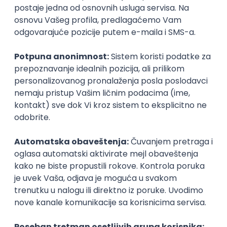
Posao
Prizren
(1 oglas)
Poslovi iz drugih gradova.
.NET Software Developer
Factory World Wide
3
Beograd
09.08.2026.
.NET
SQL
PostgreSQL
WEB API
OOP
RESTful
Microservices
Senior
Okupljamo IT zajednicu, podižemo
transparentnost domaćeg IT tržišta rada i