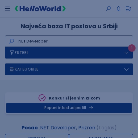
Najveća baza IT poslova u Srbiji
1
FILTERI
KATEGORIJE
Konkuriši jednim klikom
Popuni infostud profill
Posao
.NET Developer, Prizren
(1 oglas)