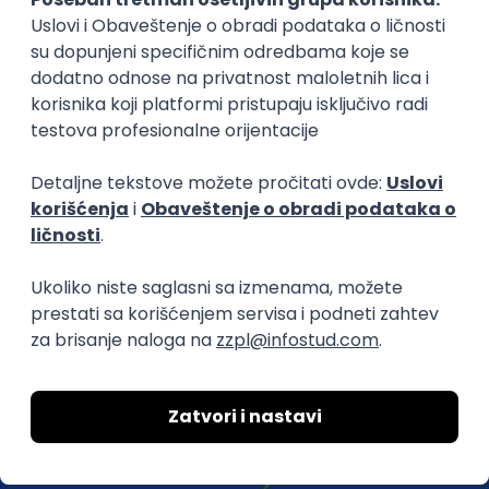
efikasno spajamo kandidate i poslodavce.
O nama
Za poslodavce
Uslovi korišćenja
Politika privatnosti
Uklonjeni profili poslodavaca
Za medije
Kontakt
Druželjubivi smo!