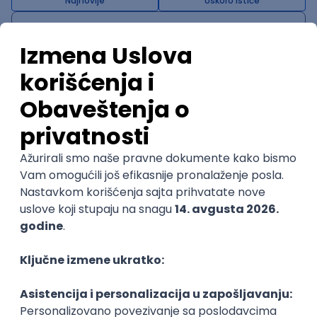
Najnovije
Uskoro ističe
WordPress Developer
Zoftify — Travel Software Development
Rad od kuće
15.09.2026.
PHP
JavaScript
CSS
HTML
REST
WordPress
@
Agile
Figma
SEO
Intermediate
POSLOVI NA MAIL
KATEGORIJA
TEHNOLOGIJA
POSLODAVAC
GRAD
SENIORITET
NAČIN RADA
Najnoviji poslovi svakog dana u tvom
inboxu
Prijavi se