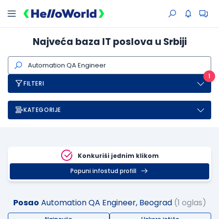
Najveća baza IT poslova u Srbiji
1
FILTERI
KATEGORIJE
Konkuriši jednim klikom
Popuni infostud profill
Posao
Automation QA Engineer, Beograd
(1 oglas)