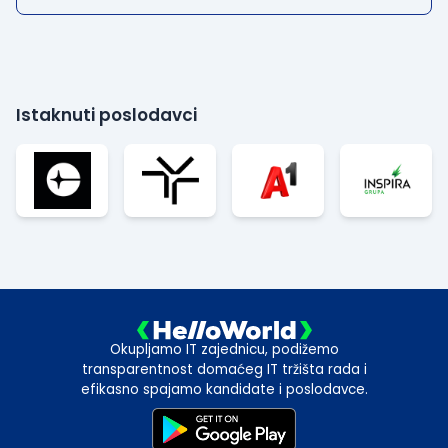
Istaknuti poslodavci
Okupljamo IT zajednicu, podižemo
transparentnost domaćeg IT tržišta rada i
efikasno spajamo kandidate i poslodavce.