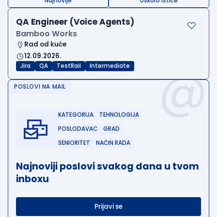
Najnovije
Uskoro ističe
QA Engineer (Voice Agents)
Bamboo Works
Rad od kuće
12.09.2026.
@
Jira
QA
TestRail
Intermediate
POSLOVI NA MAIL
KATEGORIJA
TEHNOLOGIJA
POSLODAVAC
GRAD
SENIORITET
NAČIN RADA
Najnoviji poslovi svakog dana u tvom
inboxu
Prijavi se