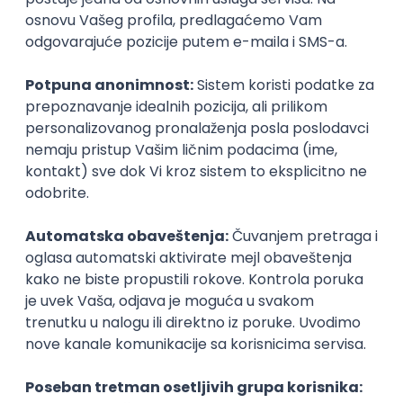
Madiff
Inostranstvo, Inostranstvo | Rad od kuće
13.09.2026.
Python
R
Intermediate
Data Science Specialist – AI Trainer
Invisible Technologies
Remote
31.08.2026.
Intermediate
Senior
Okupljamo IT zajednicu, podižemo
transparentnost domaćeg IT tržišta rada i
efikasno spajamo kandidate i poslodavce.