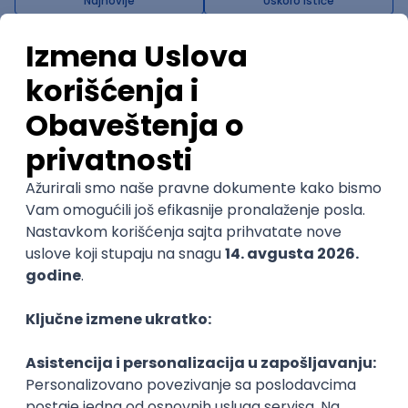
@
Najnovije
Uskoro ističe
POSLOVI NA MAIL
KATEGORIJA
TEHNOLOGIJA
POSLODAVAC
GRAD
SENIORITET
NAČIN RADA
Najnoviji poslovi svakog dana u tvom
inboxu
Prijavi se
Trenutno nema oglasa po traženim kriterijumima
pretrage.
Pogledaj slične oglase ili izmeni kriterijume pretrage
OGLASI PO KRITERIJUMU Big Data Specialist
Data Scientist GenAI