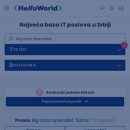
Najveća baza IT poslova u Srbiji
1
FILTERI
KATEGORIJE
Konkuriši jednim klikom
Popuni infostud profill
Posao
Big Data Specialist, Šabac
(0 oglasa)