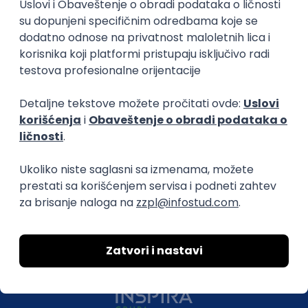
O nama
Za poslodavce
Uslovi korišćenja
Politika privatnosti
Uklonjeni profili poslodavaca
Za medije
Kontakt
Druželjubivi smo!