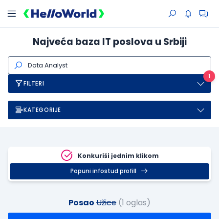
Najveća baza IT poslova u Srbiji
1
FILTERI
KATEGORIJE
Konkuriši jednim klikom
Popuni infostud profill
Posao
Užice
(1 oglas)