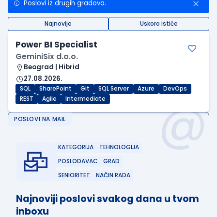
Poslovi iz drugih gradova.
Najnovije
Uskoro ističe
Power BI Specialist
GeminiSix d.o.o.
Beograd | Hibrid
27.08.2026.
SQL
SharePoint
Git
SQL Server
Azure
DevOps
@
REST
Agile
Intermediate
POSLOVI NA MAIL
KATEGORIJA
TEHNOLOGIJA
POSLODAVAC
GRAD
SENIORITET
NAČIN RADA
Najnoviji poslovi svakog dana u tvom
inboxu