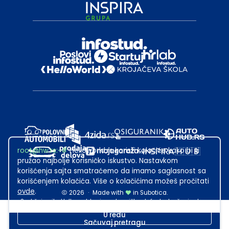
root@hw.rs
:~#
Helloworld.rs koristi kolačiće kako bi ti
pružao najbolje korisničko iskustvo. Nastavkom
korišćenja sajta smatraćemo da imamo saglasnost sa
korišćenjem kolačića. Više o kolačićima možeš pročitati
ovde
.
2026
·
Made with
in Subotica.
Sadržaj sajta Helloworld.rs je u vlasništvu Infostud rešenja d.o.o.
Subotica. Zabranjeno je njegovo preuzimanje bez dozvole.
U redu
Sačuvaj pretragu
This site is protected by reCAPTCHA and the Google
Privacy Policy
and