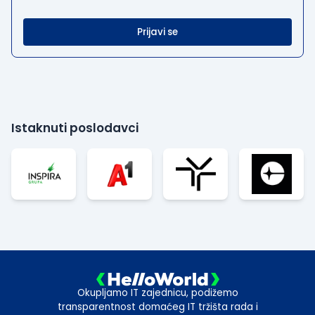
Prijavi se
Istaknuti poslodavci
Okupljamo IT zajednicu, podižemo
transparentnost domaćeg IT tržišta rada i