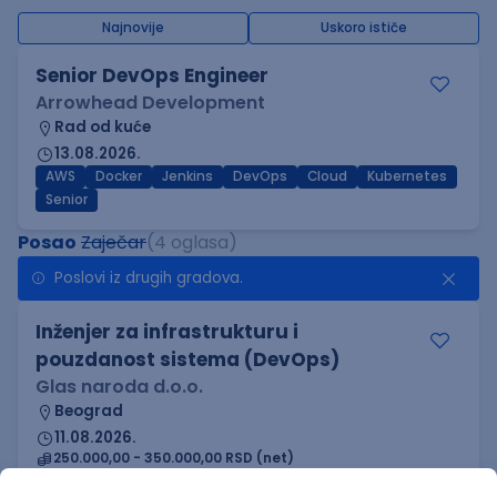
Najnovije
Uskoro ističe
Senior DevOps Engineer
Arrowhead Development
Rad od kuće
13.08.2026.
AWS
Docker
Jenkins
DevOps
Cloud
Kubernetes
Senior
Posao
Zaječar
(4 oglasa)
Poslovi iz drugih gradova.
Inženjer za infrastrukturu i
pouzdanost sistema (DevOps)
Glas naroda d.o.o.
Beograd
11.08.2026.
250.000,00 - 350.000,00 RSD (net)
Linux
AWS
Azure
DevOps
Cloud
Intermediate