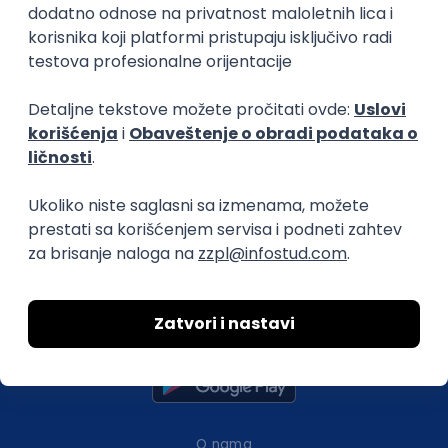
Istaknuti poslodavci
Okupljamo IT zajednicu, podižemo
transparentnost domaćeg IT tržišta rada i
efikasno spajamo kandidate i poslodavce.
O nama