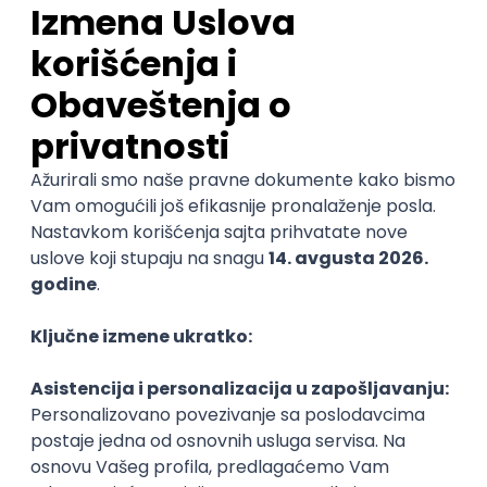
DevOps Engineer
IGT D&B d.o.o.
3.7
Beograd | Hibrid
02.09.2026.
Linux
AWS
Ansible
DevOps
Kubernetes
@
Intermediate
Senior
POSLOVI NA MAIL
KATEGORIJA
TEHNOLOGIJA
POSLODAVAC
GRAD
SENIORITET
NAČIN RADA
Najnoviji poslovi svakog dana u tvom
inboxu