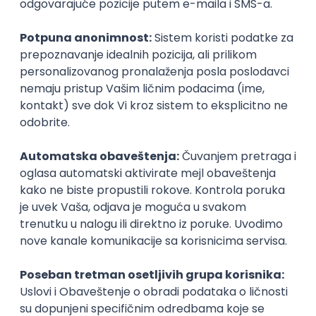
Prijavi se
DevOps Engineer
GET - Global Engineering Technologies
3.4
Beograd | Hibrid
18.08.2026.
Linux
Python
Docker
Jenkins
DevOps
Bash
Intermediate
DevOps Engineer
Pollard Digital Solutions
Beograd | Hibrid
08.08.2026.
Backbone
AWS
DevOps
Cloud
Microservices
Kubernetes
Senior