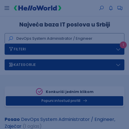
Najveća baza IT poslova u Srbiji
1
FILTERI
KATEGORIJE
Konkuriši jednim klikom
Popuni infostud profill
Posao
DevOps System Administrator / Engineer,
Zaječar
(1 oglas)