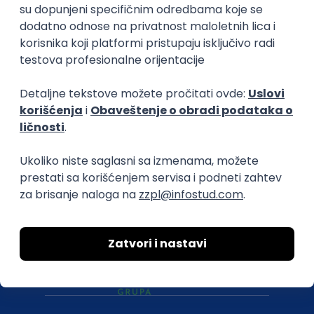
O nama
Za poslodavce
Uslovi korišćenja
Politika privatnosti
Uklonjeni profili poslodavaca
Za medije
Kontakt
Druželjubivi smo!