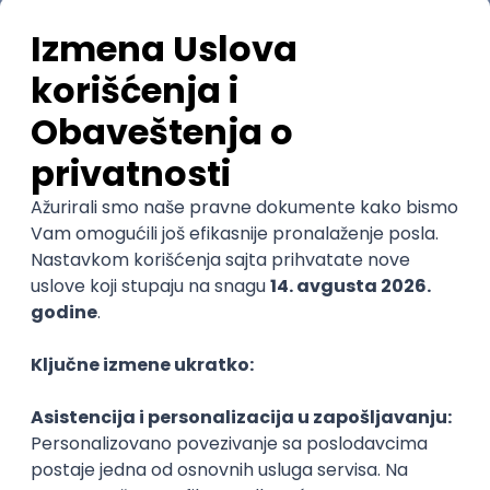
Najnovije
Uskoro ističe
Frontend Developer (React)
Zoftify — Travel Software Development
Rad od kuće
17.08.2026.
@
CSS
REST
TypeScript
Agile
Figma
Intermediate
POSLOVI NA MAIL
KATEGORIJA
TEHNOLOGIJA
POSLODAVAC
GRAD
SENIORITET
NAČIN RADA
Najnoviji poslovi svakog dana u tvom
inboxu
Prijavi se