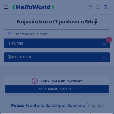
Najveća baza IT poslova u Srbiji
1
FILTERI
KATEGORIJE
Konkuriši jednim klikom
Popuni infostud profill
Posao
Frontend developer, Subotica
(1 oglas)