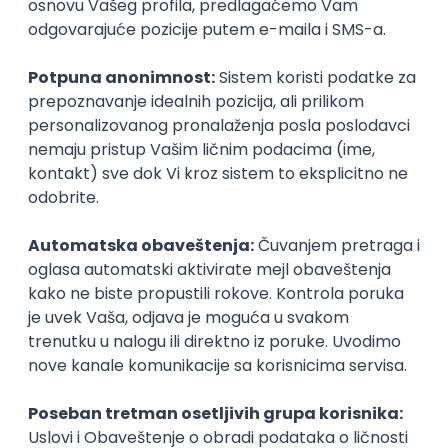
Istaknuti poslodavci
Okupljamo IT zajednicu, podižemo
transparentnost domaćeg IT tržišta rada i
efikasno spajamo kandidate i poslodavce.