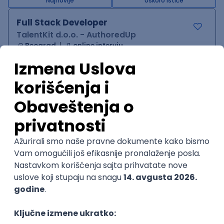
Najnovije
Uskoro ističe
Full Stack Developer
TalentKit d.o.o. - AuthoredUp
Beograd
online intervju
15.08.2026.
Oglas dostupan i osobama sa invaliditetom
Node
Node.js
PostgreSQL
TypeScript
@
Intermediate
POSLOVI NA MAIL
KATEGORIJA
TEHNOLOGIJA
POSLODAVAC
GRAD
SENIORITET
NAČIN RADA
Najnoviji poslovi svakog dana u tvom
inboxu