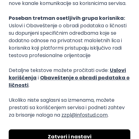
Okupljamo IT zajednicu, podižemo
transparentnost domaćeg IT tržišta rada i
efikasno spajamo kandidate i poslodavce.
O nama
Za poslodavce
Uslovi korišćenja
Politika privatnosti
Uklonjeni profili poslodavaca
Za medije
Kontakt
Druželjubivi smo!