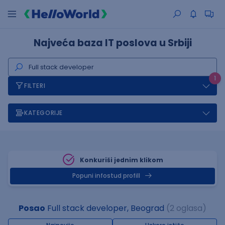
Najveća baza IT poslova u Srbiji
1
FILTERI
KATEGORIJE
Konkuriši jednim klikom
Popuni infostud profill
Posao
Full stack developer, Beograd
(2 oglasa)