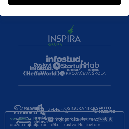
root@hw.rs
:~#
Helloworld.rs koristi kolačiće kako bi ti
pružao najbolje korisničko iskustvo. Nastavkom