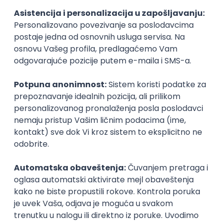
Prijavi se
Full Stack Developer (React + Node.js)
Zoftify — Travel Software Development
Rad od kuće
15.09.2026.
PostgreSQL
Agile
Figma
Intermediate
Istaknuti poslodavci