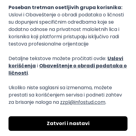
Okupljamo IT zajednicu, podižemo
transparentnost domaćeg IT tržišta rada i
efikasno spajamo kandidate i poslodavce.
O nama
Za poslodavce
Uslovi korišćenja
Politika privatnosti
Uklonjeni profili poslodavaca
Za medije
Kontakt
Druželjubivi smo!