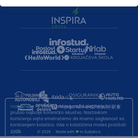
root@hw.rs
:~#
Helloworld.rs koristi kolačiće kako bi ti
pružao najbolje korisničko iskustvo. Nastavkom
korišćenja sajta smatraćemo da imamo saglasnost sa
korišćenjem kolačića. Više o kolačićima možeš pročitati
ovde
.
2026
·
Made with
in Subotica.
Sadržaj sajta Helloworld.rs je u vlasništvu Infostud rešenja d.o.o.