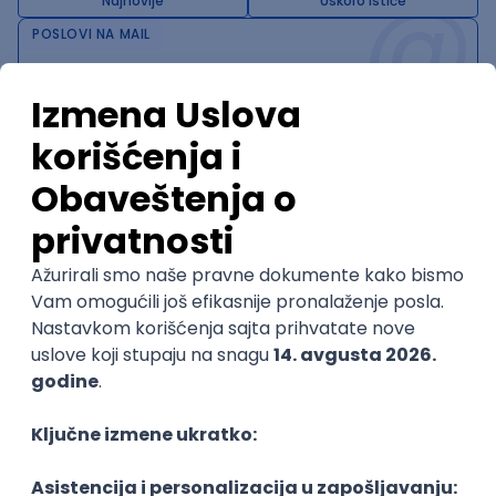
@
Najnovije
Uskoro ističe
POSLOVI NA MAIL
KATEGORIJA
TEHNOLOGIJA
POSLODAVAC
GRAD
SENIORITET
NAČIN RADA
Najnoviji poslovi svakog dana u tvom
inboxu
Prijavi se
Trenutno nema oglasa po traženim kriterijumima
pretrage.
Pogledaj slične oglase ili izmeni kriterijume pretrage
OGLASI PO KRITERIJUMU Java Developer
Senior Java Developer