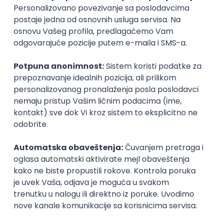
Miratech
Remote
22.08.2026.
Spring
SOAP
Java
Maven
Hibernate
Docker
PostgreSQL
Jira
DevOps
REST
ActiveMQ
RDBMS
Microservices
Kafka
Kubernetes
Senior
Senior Java Developer
Miratech
Remote
17.08.2026.
Spring
SOAP
Angular
Java
Maven
Hibernate
Docker
PostgreSQL
Jira
DevOps
REST
ActiveMQ
RDBMS
Microservices
Kafka
Kubernetes
Senior