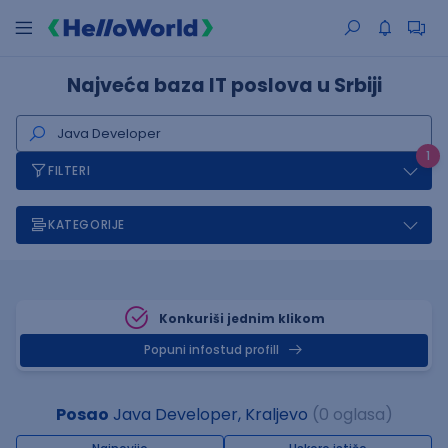
Najveća baza IT poslova u Srbiji
1
FILTERI
KATEGORIJE
Konkuriši jednim klikom
Popuni infostud profill
Posao
Java Developer, Kraljevo
(0 oglasa)