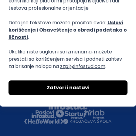
Uklonjeni profili poslodavaca
Za medije
Kontakt
Druželjubivi smo!