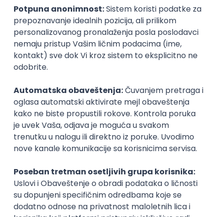
inboxu
Prijavi se
Okupljamo IT zajednicu, podižemo
transparentnost domaćeg IT tržišta rada i
efikasno spajamo kandidate i poslodavce.
O nama
Za poslodavce
Uslovi korišćenja
Politika privatnosti