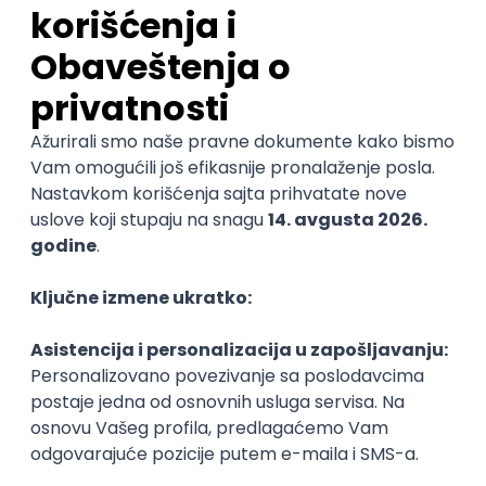
Poslovi iz drugih gradova.
Najnovije
Uskoro ističe
Flutter Developer (Medior)
Factory World Wide
3
Beograd
04.09.2026.
iOS
Android
Java
Git
JSON
REST
Dart
Swift
@
Kotlin
Firebase
Flutter
Intermediate
POSLOVI NA MAIL
KATEGORIJA
TEHNOLOGIJA
POSLODAVAC
GRAD
SENIORITET
NAČIN RADA
Najnoviji poslovi svakog dana u tvom