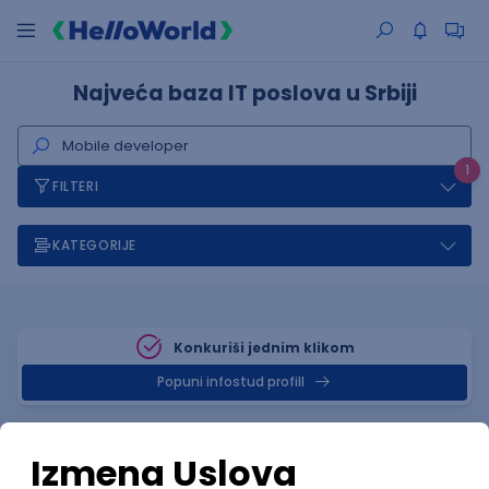
Najveća baza IT poslova u Srbiji
1
FILTERI
KATEGORIJE
Konkuriši jednim klikom
Popuni infostud profill
Posao
Zrenjanin
(1 oglas)