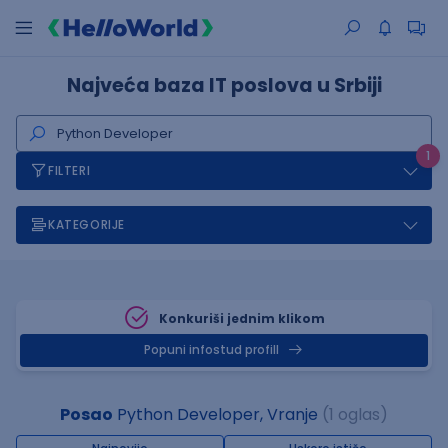
Najveća baza IT poslova u Srbiji
1
FILTERI
KATEGORIJE
Konkuriši jednim klikom
Popuni infostud profill
Posao
Python Developer, Vranje
(1 oglas)