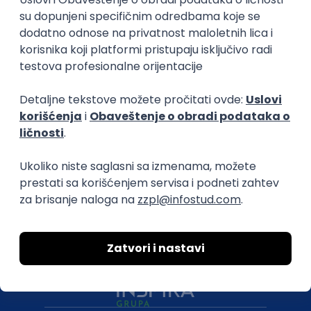
O nama
Za poslodavce
Uslovi korišćenja
Politika privatnosti
Uklonjeni profili poslodavaca
Za medije
Kontakt
Druželjubivi smo!