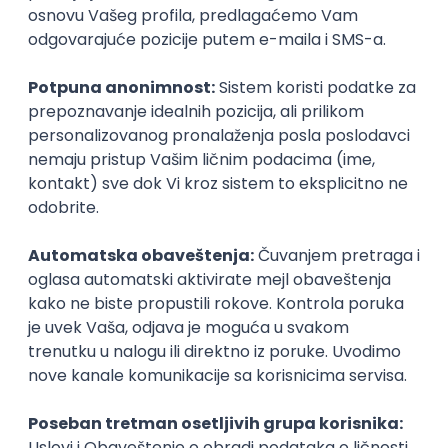
Istaknuti poslodavci
Okupljamo IT zajednicu, podižemo
transparentnost domaćeg IT tržišta rada i
efikasno spajamo kandidate i poslodavce.