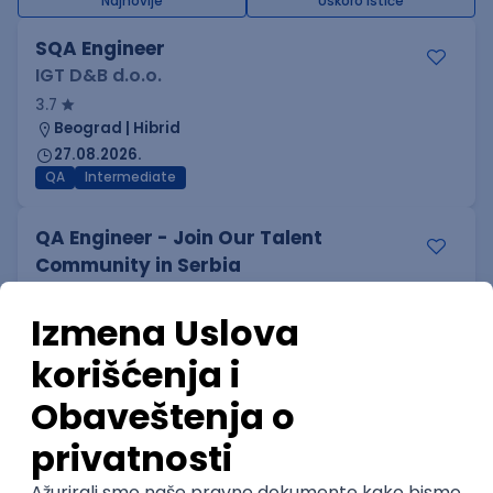
Najnovije
Uskoro ističe
SQA Engineer
IGT D&B d.o.o.
3.7
Beograd | Hibrid
27.08.2026.
QA
Intermediate
QA Engineer - Join Our Talent
Community in Serbia
IGT D&B d.o.o.
3.7
Beograd
21.08.2026.
Jira
QA
Hardware
Embedded
Intermediate
Quality Assurance Engineer
Zoftify — Travel Software Development