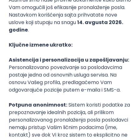
Rad od kuće
17.08.2026.
@
iOS
Android
JSON
Jira
QA
Intermediate
POSLOVI NA MAIL
KATEGORIJA
TEHNOLOGIJA
POSLODAVAC
GRAD
SENIORITET
NAČIN RADA
Najnoviji poslovi svakog dana u tvom
inboxu
Prijavi se
QA Team Lead
Zoftify — Travel Software Development