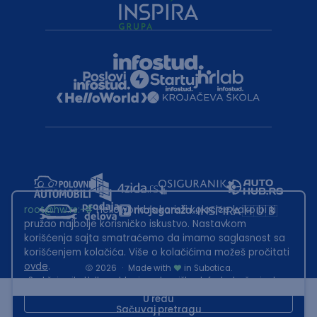
root@hw.rs
:~#
Helloworld.rs koristi kolačiće kako bi ti
pružao najbolje korisničko iskustvo. Nastavkom
korišćenja sajta smatraćemo da imamo saglasnost sa
korišćenjem kolačića. Više o kolačićima možeš pročitati
ovde
.
2026
·
Made with
in Subotica.
Sadržaj sajta Helloworld.rs je u vlasništvu Infostud rešenja d.o.o.
Subotica. Zabranjeno je njegovo preuzimanje bez dozvole.
U redu
Sačuvaj pretragu
This site is protected by reCAPTCHA and the Google
Privacy Policy
and