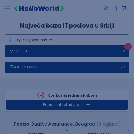
Najveća baza IT poslova u Srbiji
1
FILTERI
KATEGORIJE
Konkuriši jednim klikom
Popuni infostud profill
Posao
Quality Assurance, Beograd
(4 oglasa)