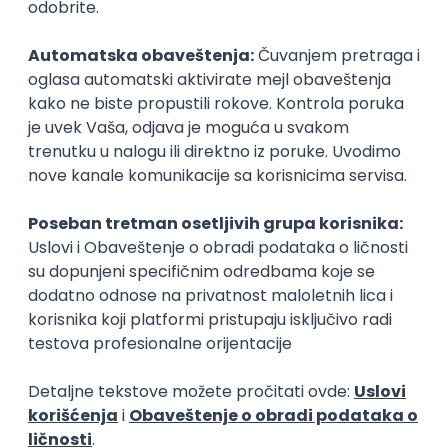
Rad od kuće
15.09.2026.
iOS
Android
JSON
Jira
QA
Agile
Senior
Istaknuti poslodavci
Okupljamo IT zajednicu, podižemo
transparentnost domaćeg IT tržišta rada i