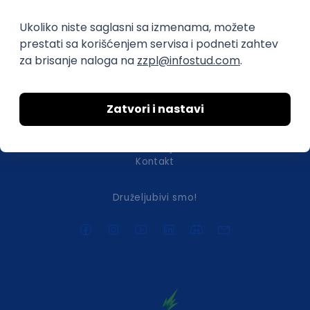
efikasno spajamo kandidate i poslodavce.
O nama
Za poslodavce
Uslovi korišćenja
Politika privatnosti
Uklonjeni profili poslodavaca
Za medije
Kontakt
Druželjubivi smo!