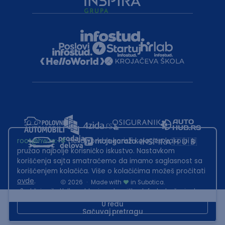
root@hw.rs
:~#
Helloworld.rs koristi kolačiće kako bi ti
pružao najbolje korisničko iskustvo. Nastavkom
korišćenja sajta smatraćemo da imamo saglasnost sa
korišćenjem kolačića. Više o kolačićima možeš pročitati
ovde
.
2026
·
Made with
in Subotica.
Sadržaj sajta Helloworld.rs je u vlasništvu Infostud rešenja d.o.o.
Subotica. Zabranjeno je njegovo preuzimanje bez dozvole.
U redu
Sačuvaj pretragu
This site is protected by reCAPTCHA and the Google
Privacy Policy
and
Terms of Service
apply.