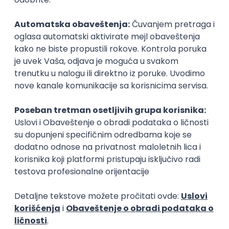
Prijavi se
Istaknuti poslodavci
Okupljamo IT zajednicu, podižemo
transparentnost domaćeg IT tržišta rada i
efikasno spajamo kandidate i poslodavce.