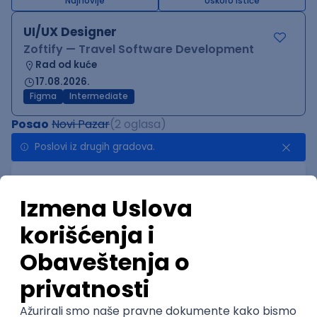
Najnovije
Uskoro ističe
UI/UX Designer
Zoftify — Travel Software Development
Rad od kuće
17.08.2026.
Figma
Intermediate
Posao
Novi Pazar
(2 oglasa)
Poslovi iz drugih gradova.
AI-First Growth Marketer
TelQ Telecom
Beograd | Hibrid
online intervju