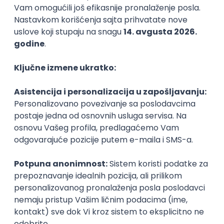
02.09.2026.
Senior UX Designer
Sipod d.o.o.
Odgovara na prijave
Beograd | Hibrid
15.08.2026.
@
Senior
POSLOVI NA MAIL
KATEGORIJA
TEHNOLOGIJA
POSLODAVAC
GRAD
SENIORITET
NAČIN RADA
Najnoviji poslovi svakog dana u tvom
inboxu