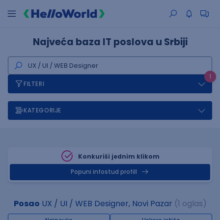
Najveća baza IT poslova u Srbiji
1
FILTERI
KATEGORIJE
Konkuriši jednim klikom
Popuni infostud profill
Posao
UX / UI / WEB Designer, Novi Pazar
(1 oglas)