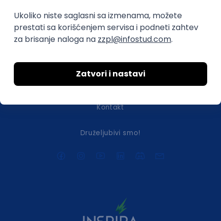
O nama
Za poslodavce
Uslovi korišćenja
Politika privatnosti
Uklonjeni profili poslodavaca
Za medije
Kontakt
Druželjubivi smo!