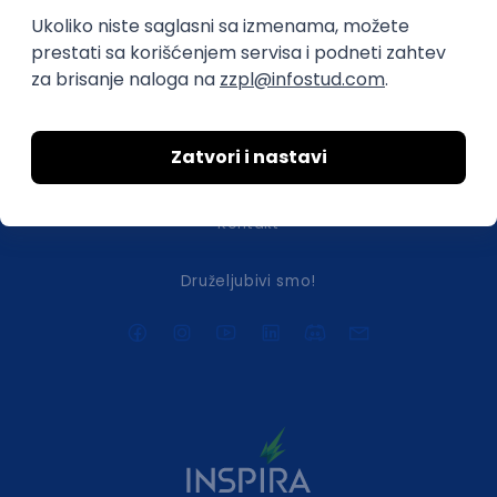
O nama
Za poslodavce
Uslovi korišćenja
Politika privatnosti
Uklonjeni profili poslodavaca
Za medije
Kontakt
Druželjubivi smo!