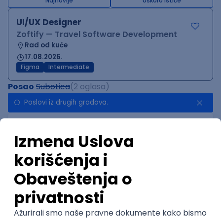
Najnovije
Uskoro ističe
UI/UX Designer
Zoftify — Travel Software Development
Rad od kuće
17.08.2026.
Figma
Intermediate
Posao
Subotica
(2 oglasa)
Poslovi iz drugih gradova.
AI-First Growth Marketer
TelQ Telecom
Beograd | Hibrid
online intervju