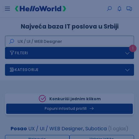
Najveća baza IT poslova u Srbiji
1
FILTERI
KATEGORIJE
Konkuriši jednim klikom
Popuni infostud profill
Posao
UX / UI / WEB Designer, Subotica
(1 oglas)