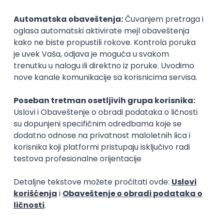
KATEGORIJA
TEHNOLOGIJA
POSLODAVAC
GRAD
SENIORITET
NAČIN RADA
Najnoviji poslovi svakog dana u tvom
inboxu
Prijavi se
Okupljamo IT zajednicu, podižemo
transparentnost domaćeg IT tržišta rada i
efikasno spajamo kandidate i poslodavce.