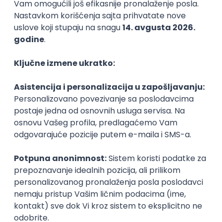
02.09.2026.
Senior UX Designer
Sipod d.o.o.
Odgovara na prijave
Beograd | Hibrid
15.08.2026.
Senior
Istaknuti poslodavci
@
POSLOVI NA MAIL