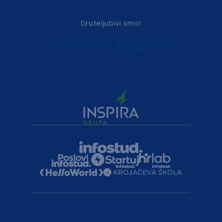
Druželjubivi smo!