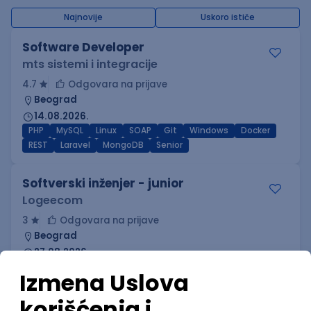
Najnovije
Uskoro ističe
Software Developer
mts sistemi i integracije
4.7
Odgovara na prijave
Beograd
14.08.2026.
PHP
MySQL
Linux
SOAP
Git
Windows
Docker
REST
Laravel
MongoDB
Senior
Softverski inženjer - junior
Logeecom
3
Odgovara na prijave
Beograd
27.08.2026.
600,00 - 2.000,00 EUR (net)
Oglas dostupan i studentima
PHP
MySQL
C#
SQL
JavaScript
SQL Server
OOP
Junior