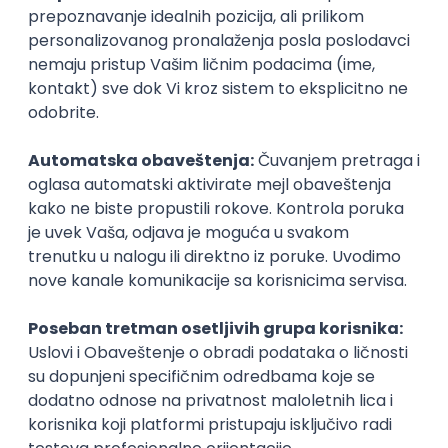
Prijavi se
Posao
Beograd
(1 oglas)
Poslovi iz drugih gradova.
Node.js/Nest.JS Developer
(intermediate/senior)
AxiomQ Dionic d.o.o.
Novi Sad
12.08.2026.
JavaScript
Node.js
AWS
Cloud
RESTful
Microservices
Express
Oauth
Intermediate
Senior
Istaknuti poslodavci