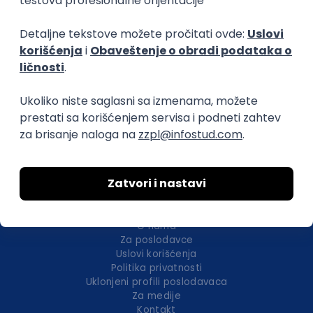
Okupljamo IT zajednicu, podižemo
transparentnost domaćeg IT tržišta rada i
efikasno spajamo kandidate i poslodavce.
O nama
Za poslodavce
Uslovi korišćenja
Politika privatnosti
Uklonjeni profili poslodavaca
Za medije
Kontakt