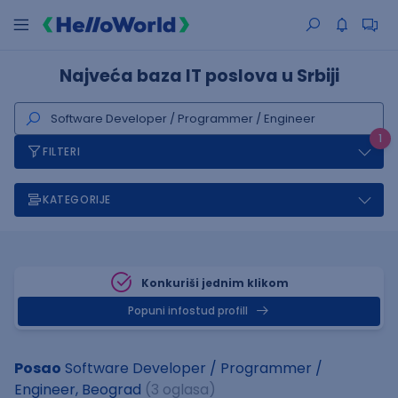
Najveća baza IT poslova u Srbiji
1
FILTERI
KATEGORIJE
Konkuriši jednim klikom
Popuni infostud profill
Posao
Software Developer / Programmer /
Engineer, Beograd
(3 oglasa)