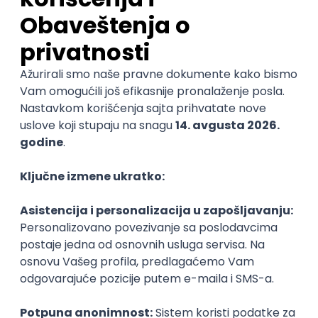
Senior Software Engineer (Go)
Xsolla
Rad od kuće
11.09.2026.
AWS
Docker
QA
Cloud
Microservices
Kafka
@
Kubernetes
Senior
POSLOVI NA MAIL
KATEGORIJA
TEHNOLOGIJA
POSLODAVAC
GRAD
SENIORITET
NAČIN RADA
Najnoviji poslovi svakog dana u tvom
inboxu