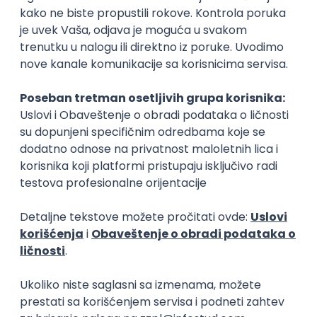
Najnoviji poslovi svakog dana u tvom
inboxu
Prijavi se
Okupljamo IT zajednicu, podižemo
transparentnost domaćeg IT tržišta rada i
efikasno spajamo kandidate i poslodavce.
O nama
Za poslodavce
Uslovi korišćenja