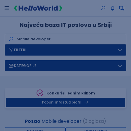
Najveća baza IT poslova u Srbiji
FILTERI
KATEGORIJE
Konkuriši jednim klikom
Popuni infostud profill
Posao
Mobile developer
(3 oglasa)