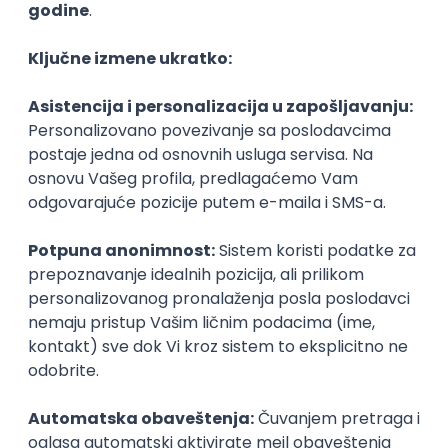
Remote
15.09.2026.
Android
Java
Kotlin
Intermediate
Senior
Istaknuti poslodavci
@
POSLOVI NA MAIL
KATEGORIJA
TEHNOLOGIJA
POSLODAVAC
GRAD
SENIORITET
NAČIN RADA