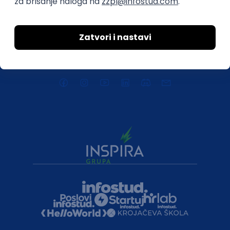
Politika privatnosti
Uklonjeni profili poslodavaca
Za medije
Kontakt
Druželjubivi smo!