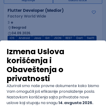
Najnovije
Uskoro ističe
Flutter Developer (Medior)
Factory World Wide
3
Beograd
04.09.2026.
iOS
Android
Java
Git
JSON
REST
Dart
Swift
Kotlin
Firebase
Flutter
Intermediate
Lead Mobile Engineer
Dual Entry
Remote
05.09.2026.
iOS
Android
QA
TypeScript
Figma
React Native
Senior
Mobile Developer
Madiff