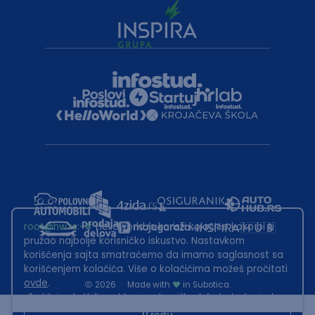
root@hw.rs
:~#
Helloworld.rs koristi kolačiće kako bi ti
pružao najbolje korisničko iskustvo. Nastavkom
korišćenja sajta smatraćemo da imamo saglasnost sa
korišćenjem kolačića. Više o kolačićima možeš pročitati
ovde
.
2026
·
Made with
in Subotica.
Sadržaj sajta Helloworld.rs je u vlasništvu Infostud rešenja d.o.o.
Subotica. Zabranjeno je njegovo preuzimanje bez dozvole.