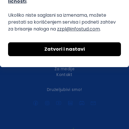
transparentnost domaćeg IT tržišta rada i
efikasno spajamo kandidate i poslodavce.
O nama
Za poslodavce
Uslovi korišćenja
Politika privatnosti
Uklonjeni profili poslodavaca
Za medije
Kontakt
Druželjubivi smo!