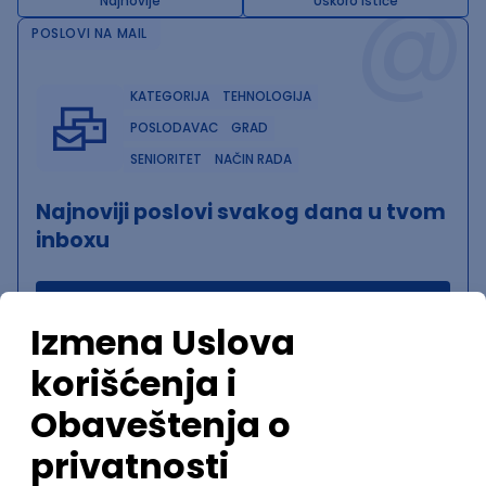
@
Najnovije
Uskoro ističe
POSLOVI NA MAIL
KATEGORIJA
TEHNOLOGIJA
POSLODAVAC
GRAD
SENIORITET
NAČIN RADA
Najnoviji poslovi svakog dana u tvom
inboxu
Prijavi se
Trenutno nema oglasa po traženim kriterijumima
pretrage.
Pogledaj slične oglase ili izmeni kriterijume pretrage
OGLASI PO KRITERIJUMU ActiveMQ
Senior Full Stack Developer (Java,