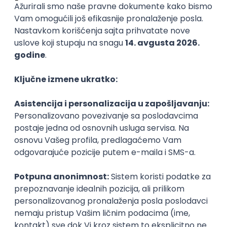
Angular)
Miratech
Remote
29.08.2026.
Spring
SOAP
Angular
Java
Maven
Hibernate
Docker
PostgreSQL
Jira
DevOps
REST
ActiveMQ
RDBMS
Microservices
Kafka
Kubernetes
Senior
Senior Java Developer
Miratech
Remote
22.08.2026.
Spring
SOAP
Java
Maven
Hibernate
Docker
PostgreSQL
Jira
DevOps
REST
ActiveMQ
RDBMS
Microservices
Kafka
Kubernetes
Senior
Senior Java Developer
Miratech
Remote