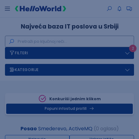
Najveća baza IT poslova u Srbiji
2
FILTERI
KATEGORIJE
Konkuriši jednim klikom
Popuni infostud profill
Posao
Smederevo, ActiveMQ
(0 oglasa)