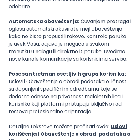
17.08.2026.
Spring
SOAP
Angular
Java
Maven
Hibernate
Docker
PostgreSQL
Jira
DevOps
REST
ActiveMQ
RDBMS
Microservices
Kafka
Kubernetes
Senior
Istaknuti poslodavci
Okupljamo IT zajednicu, podižemo