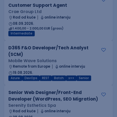
Customer Support Agent
Crae Group Ltd
Rad od kuće
online intervju
08.09.2026.
1.400,00 - 2.000,00 EUR (gross)
Intermediate
D365 F&O Developer/Tech Analyst
(SCM)
Mobile Wave Solutions
Remote from Europe
online intervju
19.08.2026.
Azure
DevOps
REST
Batch
x++
Senior
Senior Web Designer/Front-End
Developer (WordPress, SEO Migration)
Serenity Esthetics Spa
Rad od kuće
online intervju