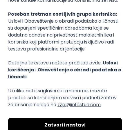
Rad od kuće
15.09.2026.
Senior Software Engineer (Go)
Xsolla
Rad od kuće
11.09.2026.
AWS
Docker
QA
Cloud
Microservices
Kafka
Kubernetes
Senior
Software Development Director
Xsolla
Rad od kuće
11.09.2026.
AWS
Azure
Cloud
Agile
Microservices
Senior
PREMIUM