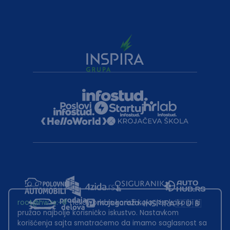
root@hw.rs
:~#
Helloworld.rs koristi kolačiće kako bi ti
pružao najbolje korisničko iskustvo. Nastavkom
korišćenja sajta smatraćemo da imamo saglasnost sa